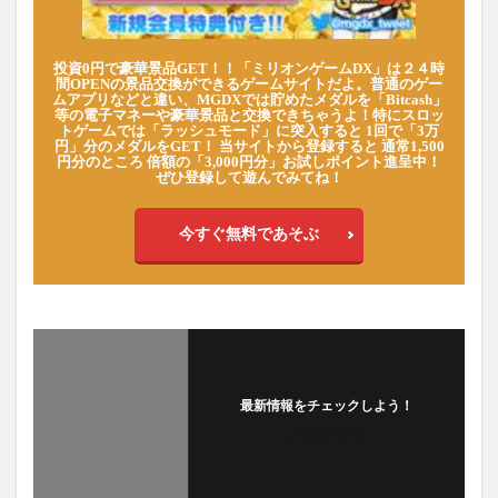
投資0円で豪華景品GET！！「ミリオンゲームDX」は２４時
間OPENの景品交換ができるゲームサイトだよ。普通のゲー
ムアプリなどと違い、MGDXでは貯めたメダルを「Bitcash」
等の電子マネーや豪華景品と交換できちゃうよ！特にスロッ
トゲームでは「ラッシュモード」に突入すると 1回で「3万
円」分のメダルをGET！ 当サイトから登録すると 通常1,500
円分のところ 倍額の「3,000円分」お試しポイント進呈中！
ぜひ登録して遊んでみてね！
今すぐ無料であそぶ
最新情報をチェックしよう！
フォローする