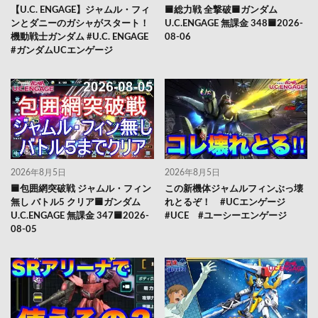
【U.C. ENGAGE】ジャムル・フィ
🟦総力戦 全撃破🟦ガンダム
ンとダニーのガシャがスタート！
U.C.ENGAGE 無課金 348🟦2026-
機動戦士ガンダム #U.C. ENGAGE
08-06
#ガンダムUCエンゲージ
2026年8月5日
2026年8月5日
🟦包囲網突破戦 ジャムル・フィン
この新機体ジャムルフィンぶっ壊
無し バトル5 クリア🟦ガンダム
れとるぞ！ #UCエンゲージ
U.C.ENGAGE 無課金 347🟦2026-
#UCE #ユーシーエンゲージ
08-05