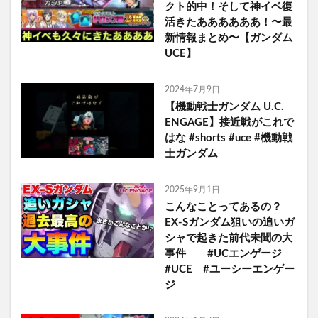
クト的中！そして神イベ復
活きたああああああ！〜最
新情報まとめ〜【ガンダム
UCE】
2024年7月9日
【機動戦士ガンダム U.C.
ENGAGE】接近戦がこれで
はな #shorts #uce #機動戦
士ガンダム
2025年9月1日
こんなことってあるの？
EX-Sガンダム狙いの追いガ
シャで起きた前代未聞の大
事件 #UCエンゲージ
#UCE #ユーシーエンゲー
ジ