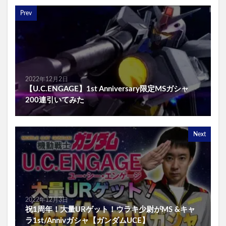
Prev
2022年12月2日
【U.C.ENGAGE】1st Anniversary限定MSガシャ
200連引いてみた
Next
2022年12月3日
祝1周年！大量URゲット！ウラキ少尉がMS &キャ
ラ1st/Annivガシャ【ガンダムUCE】