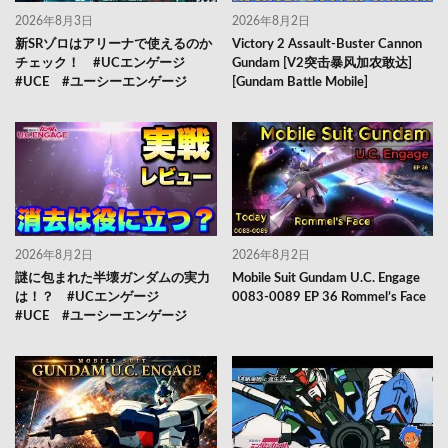
2026年8月3日
2026年8月2日
新SRゾロはアリーナで使えるのか
Victory 2 Assault-Buster Cannon
チェック！ #UCエンゲージ
Gundam [V2突击暴风加农敢达]
#UCE #ユーシーエンゲージ
[Gundam Battle Mobile]
2026年8月2日
2026年8月2日
謎に包まれた半壊ガンダムの実力
Mobile Suit Gundam U.C. Engage
は！？ #UCエンゲージ
0083-0089 EP 36 Rommel’s Face
#UCE #ユーシーエンゲージ