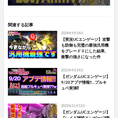
関連する記事
2024年9月14日
【実況UCエンゲージ】攻撃
も防御も完璧の最強汎用機
をグレードⅡにした結果、
衝撃の強さになった件
2023年9月19日
【ガンダムUCエンゲージ】
9/20アプデ情報‼️…プルキ
ュベ実弾⁉️
2022年11月12日
【ガンダムUCエンゲージ】