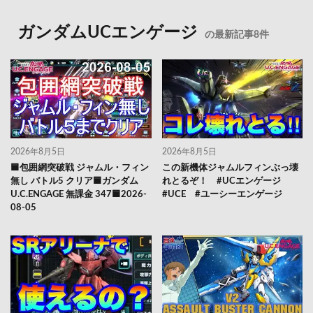
ガンダムUCエンゲージ
の最新記事8件
2026年8月5日
2026年8月5日
🟦包囲網突破戦 ジャムル・フィン
この新機体ジャムルフィンぶっ壊
無し バトル5 クリア🟦ガンダム
れとるぞ！ #UCエンゲージ
U.C.ENGAGE 無課金 347🟦2026-
#UCE #ユーシーエンゲージ
08-05