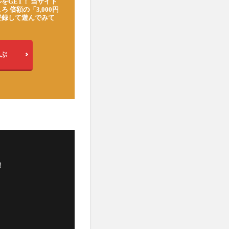
をGET！ 当サイト
ろ 倍額の「3,000円
登録して遊んでみて
ぶ
！