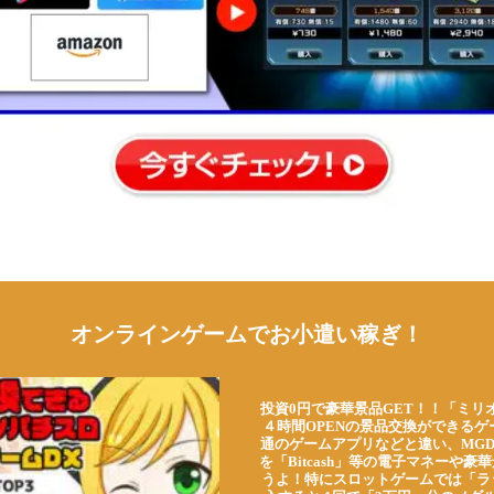
オンラインゲームでお小遣い稼ぎ！
投資0円で豪華景品GET！！「ミリ
４時間OPENの景品交換ができる
通のゲームアプリなどと違い、MG
を「Bitcash」等の電子マネーや
うよ！特にスロットゲームでは「ラ