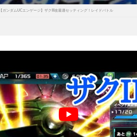
【ガンダムUCエンゲージ】ザクIII改最適セッティング！レイドバトル