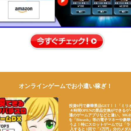
オンラインゲームでお小遣い稼ぎ！
投資0円で豪華景品GET！！「ミリ
４時間OPENの景品交換ができる
通のゲームアプリなどと違い、MG
を「Bitcash」等の電子マネーや
うよ！特にスロットゲームでは「ラ
入すると 1回で「3万円」分のメダル