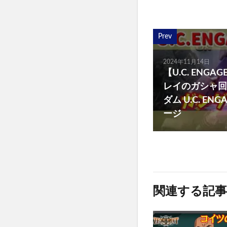
Prev
2024年11月14日
【U.C. ENG
レイのガシャ回
ダム U.C. E
ージ
関連する記事