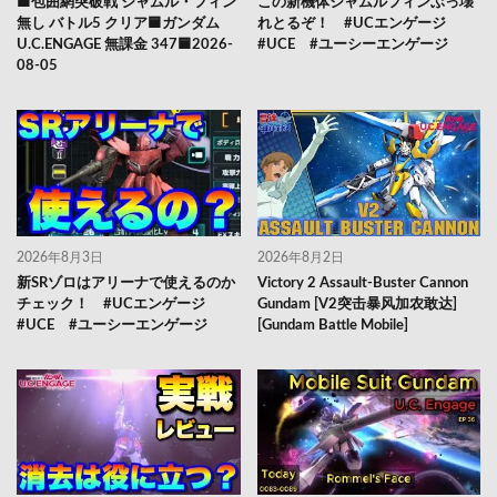
🟦包囲網突破戦 ジャムル・フィン
この新機体ジャムルフィンぶっ壊
無し バトル5 クリア🟦ガンダム
れとるぞ！ #UCエンゲージ
U.C.ENGAGE 無課金 347🟦2026-
#UCE #ユーシーエンゲージ
08-05
2026年8月3日
2026年8月2日
新SRゾロはアリーナで使えるのか
Victory 2 Assault-Buster Cannon
チェック！ #UCエンゲージ
Gundam [V2突击暴风加农敢达]
#UCE #ユーシーエンゲージ
[Gundam Battle Mobile]