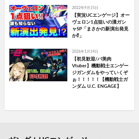
2022年9月15日
【実況UCエンゲージ】オー
ヴェロン1点狙いの漢ガシ
ャSP「まさかの新演出発見
か⁉︎」
2026年1月14日
【初見歓迎/バ美肉
Vtuber】機動戦士エンゲー
ジガンダムをやっていくぞ
ぉ！！！！！【機動戦士ガ
ンダム U.C. ENGAGE】