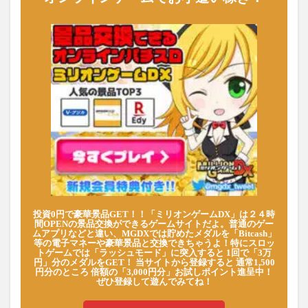
投資0円で豪華景品GET！！「ミリオンゲームDX」は２４時
間OPENの景品交換ができるゲームサイトだよ。普通のゲー
ムアプリなどと違い、MGDXでは貯めたメダルを「Bitcash」
等の電子マネーや豪華景品と交換できちゃうよ！特にスロッ
トゲームでは「ラッシュモード」に突入すると 1回で「3万
円」分のメダルをGET！ 当サイトから登録すると 通常1,500
円分のところ 倍額の「3,000円分」お試しポイント進呈中！
ぜひ登録して遊んでみてね！