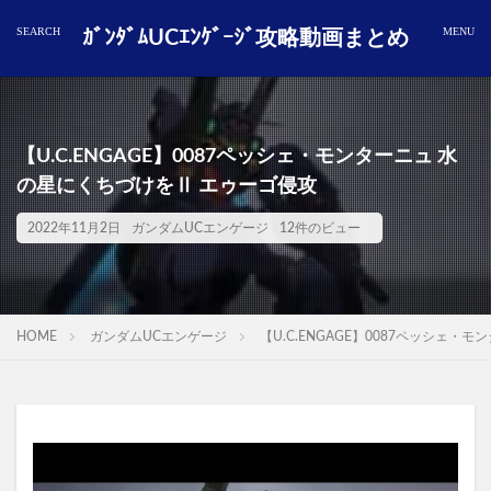
ｶﾞﾝﾀﾞﾑUCｴﾝｹﾞｰｼﾞ攻略動画まとめ
【U.C.ENGAGE】0087ペッシェ・モンターニュ 水
の星にくちづけをⅡ エゥーゴ侵攻
2022年11月2日
ガンダムUCエンゲージ
12件のビュー
HOME
ガンダムUCエンゲージ
【U.C.ENGAGE】0087ペッシェ