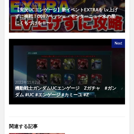
2022年11月2日
【実況UCエンゲージ】新イベントEXTRAを Lv上げ
ずに挑戦！0087ペッシェ・モンターニュ〜水の星
にくちづけをⅡ〜
Next
2022年11月2日
機動戦士ガンダムUCエンゲージ Zガチャ #ガン
ダム #UC #エンゲージ #カミーユ #Z
関連する記事