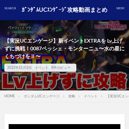
ｶﾞﾝﾀﾞﾑUCｴﾝｹﾞｰｼﾞ攻略動画まとめ
【実況UCエンゲージ】新イベントEXTRAを Lv上げ
ずに挑戦！0087ペッシェ・モンターニュ〜水の星に
くちづけをⅡ〜
2022年11月2日
イベント
8件のビュー
HOME
ガンダムUCエンゲージ
攻略
イベント
【実況UCエン