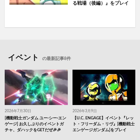
る戦場（後編）』をプレイ
イベント
の最新記事8件
2026年7月30日
2026年3月9日
[機動戦士ガンダム ユー·シー·エン
【U.C. ENGAGE】イベント『レッ
ゲージ] お久しぶりのイベントガ
ト・フリーダム・リヴ』[機動戦士
チャ、ダハックをGETだぜ🎉🎉
エンゲージガンダム]をプレイ