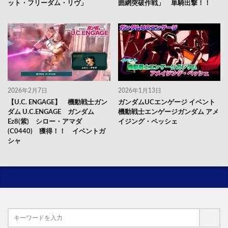
ット・フリーダム・リヴ」
囲網突破作戦」 単騎出撃！！
2026年2月7日
2026年1月13日
【U.C. ENGAGE】 機動戦士ガン
ガンダムUCエンゲージ イベント
ダム U.C.ENGAGE ガンダム
機動戦士エンゲージガンダム アメ
Ez8(紫) シロー・アマダ
イジング・ペッシェ
(C0440) 獲得！！ イベントガ
シャ