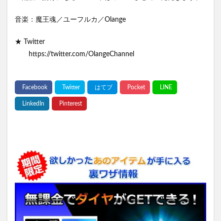
音楽：魔王魂／ユーフルカ／Olange
★ Twitter
https://twitter.com/OlangeChannel