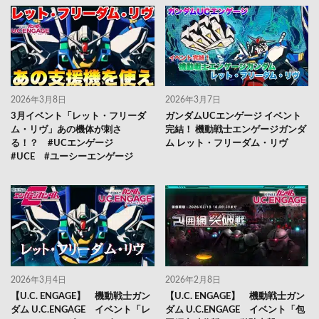
2026年3月8日
2026年3月7日
3月イベント「レット・フリーダ
ガンダムUCエンゲージ イベント
ム・リヴ」あの機体が刺さ
完結！ 機動戦士エンゲージガンダ
る！？ #UCエンゲージ
ム レット・フリーダム・リヴ
#UCE #ユーシーエンゲージ
2026年3月4日
2026年2月8日
【U.C. ENGAGE】 機動戦士ガン
【U.C. ENGAGE】 機動戦士ガン
ダム U.C.ENGAGE イベント「レ
ダム U.C.ENGAGE イベント「包