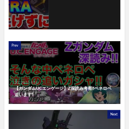
Prev
2022年11月2日
【ガンダムUCエンゲージ】Z深読み考察‼️ペネロペ
追います‼️
Next