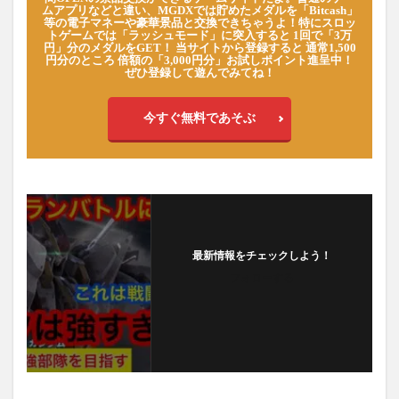
ムアプリなどと違い、MGDXでは貯めたメダルを「Bitcash」
等の電子マネーや豪華景品と交換できちゃうよ！特にスロッ
トゲームでは「ラッシュモード」に突入すると 1回で「3万
円」分のメダルをGET！ 当サイトから登録すると 通常1,500
円分のところ 倍額の「3,000円分」お試しポイント進呈中！
ぜひ登録して遊んでみてね！
今すぐ無料であそぶ
最新情報をチェックしよう！
フォローする