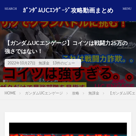
ｶﾞﾝﾀﾞﾑUCｴﾝｹﾞｰｼﾞ攻略動画まとめ
【ガンダムUCエンゲージ】コイツは戦闘力25万の
強さではない！
2022年10月27日
無課金
13件のビュー
HOME
ガンダムUCエンゲージ
攻略
無課金
【ガンダムUC