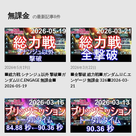
無課金
の最新記事8件
2026年5月19日
2026年3月22日
🟦総力戦 シナンジュ以外 撃破🟦ガ
🟦全撃破 総力戦🟦ガンダム.U.C.エ
ンダムU.C.ENGAGE 無課金🟦
ンゲージ 無課金 326🟦2026-03-
2026-05-19
21