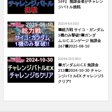
169】 無課金者がチャレン
ジバトル挑戦
2025年8月10日
🟦総力戦 サイコ・ガンダム
1機のみ撃破‼️🟦ガンダ
ム.U.C.エンゲージ 無課金
267🟦2025-08-10
2024年10月30日
🟦ガンダムU.C.E 無課金
213🟦2024-10-30 チャレ
ンジバトルEX チャレンジ5
クリア‼️