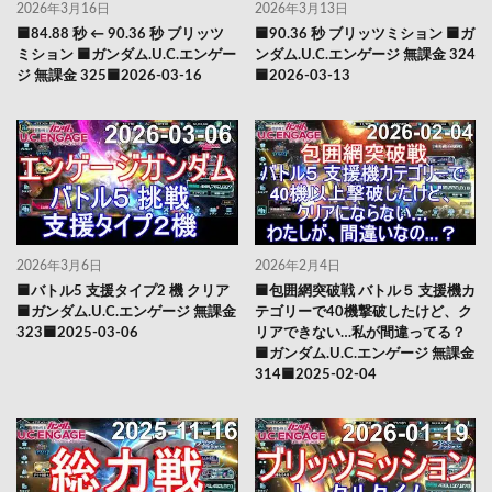
2026年3月16日
2026年3月13日
🟦84.88 秒 ← 90.36 秒 ブリッツ
🟦90.36 秒 ブリッツミション 🟦ガ
ミション 🟦ガンダム.U.C.エンゲー
ンダム.U.C.エンゲージ 無課金 324
ジ 無課金 325🟦2026-03-16
🟦2026-03-13
2026年3月6日
2026年2月4日
🟦バトル5 支援タイプ2 機 クリア
🟦包囲網突破戦 バトル５ 支援機カ
🟦ガンダム.U.C.エンゲージ 無課金
テゴリーで40機撃破したけど、ク
323🟦2025-03-06
リアできない…私が間違ってる？
🟦ガンダム.U.C.エンゲージ 無課金
314🟦2025-02-04