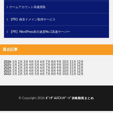
ゲームアカウント高価買取
【PR】格安ドメイン取得サービス
【PR】WordPress表示速度No.1高速サーバー
過去記事
2026
:
1月
2月
3月
4月
5月
6月
7月
8月
9月
10月
11月
12月
2025
:
1月
2月
3月
4月
5月
6月
7月
8月
9月
10月
11月
12月
2024
:
1月
2月
3月
4月
5月
6月
7月
8月
9月
10月
11月
12月
2023
:
1月
2月
3月
4月
5月
6月
7月
8月
9月
10月
11月
12月
2022
:
1月
2月
3月
4月
5月
6月
7月
8月
9月
10月
11月
12月
© Copyright 2026
ｶﾞﾝﾀﾞﾑUCｴﾝｹﾞｰｼﾞ攻略動画まとめ
.