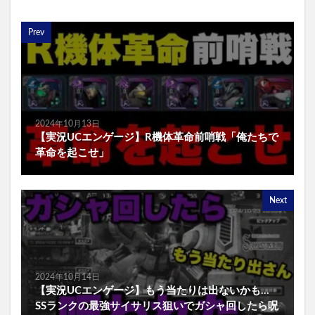
Prev
2024年10月13日
【実況UCエンゲージ】R機体革命前哨戦「俺たちで
革命を起こせ」
Next
2024年10月14日
【実況UCエンゲージ】もう当たりは出ないかも…
SSランクの最強サイサリス狙いでガシャ回したら呪