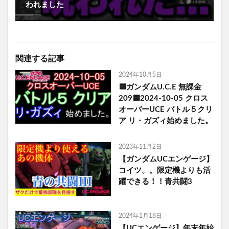
われました
関連する記事
2024年10月5日
🟦ガンダムU.C.E 無課金
209🟦2024-10-05 クロス
オーバーUCE バトル５クリ
ア リ・ガズィ始めました。
2023年11月2日
【ガンダムUCエンゲージ】
コイツ。。限定機よりも活
躍できる！！青共闘3
2024年1月18日
【UCエンゲージ】年末年始