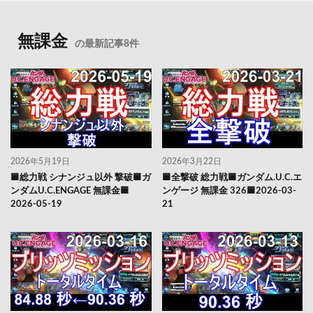
無課金
の最新記事8件
2026年5月19日
2026年3月22日
🟦総力戦 シナンジュ以外 撃破🟦ガ
🟦全撃破 総力戦🟦ガンダム.U.C.エ
ンダムU.C.ENGAGE 無課金🟦
ンゲージ 無課金 326🟦2026-03-
2026-05-19
21