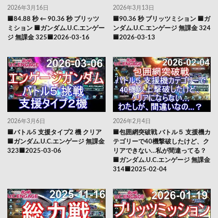
2026年3月16日
2026年3月13日
🟦84.88 秒 ← 90.36 秒 ブリッツ
🟦90.36 秒 ブリッツミション 🟦ガ
ミション 🟦ガンダム.U.C.エンゲー
ンダム.U.C.エンゲージ 無課金 324
ジ 無課金 325🟦2026-03-16
🟦2026-03-13
2026年3月6日
2026年2月4日
🟦バトル5 支援タイプ2 機 クリア
🟦包囲網突破戦 バトル５ 支援機カ
🟦ガンダム.U.C.エンゲージ 無課金
テゴリーで40機撃破したけど、ク
323🟦2025-03-06
リアできない…私が間違ってる？
🟦ガンダム.U.C.エンゲージ 無課金
314🟦2025-02-04