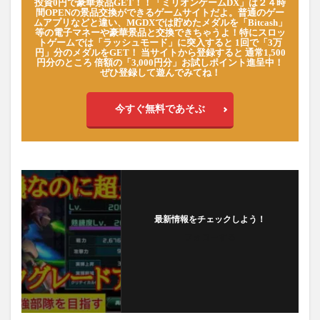
投資0円で豪華景品GET！！「ミリオンゲームDX」は２４時
間OPENの景品交換ができるゲームサイトだよ。普通のゲー
ムアプリなどと違い、MGDXでは貯めたメダルを「Bitcash」
等の電子マネーや豪華景品と交換できちゃうよ！特にスロッ
トゲームでは「ラッシュモード」に突入すると 1回で「3万
円」分のメダルをGET！ 当サイトから登録すると 通常1,500
円分のところ 倍額の「3,000円分」お試しポイント進呈中！
ぜひ登録して遊んでみてね！
今すぐ無料であそぶ
最新情報をチェックしよう！
フォローする