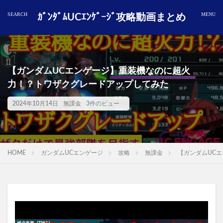
ｶﾞﾝﾀﾞﾑUCｴﾝｹﾞｰｼﾞ攻略動画まとめ
【ガンダムUCエンゲージ】重装機なのに超火
力！？トワザクグレードアップしてみた
2024年10月14日
無課金
3件のビュー
HOME
ガンダムUCエンゲージ
攻略
無課金
【ガンダムUC