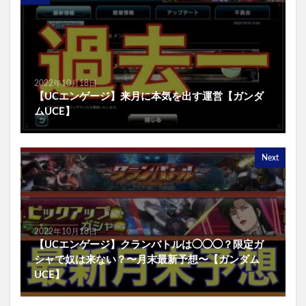
2022年10月18日
【UCエンゲージ】来月に本気を出す運営【ガンダ
ムUCE】
Next
2022年10月18日
【UCエンゲージ】クランバトルは◯◯◯？限定ガ
シャで奴は来ない？〜月末最新予想〜【ガンダム
UCE】