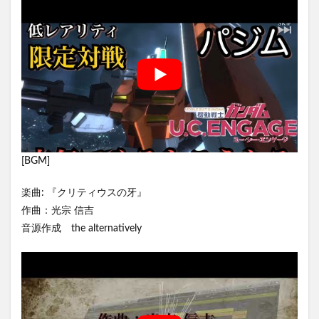
[BGM]
楽曲: 『クリティウスの牙』
作曲：光宗 信吉
音源作成 the alternatively