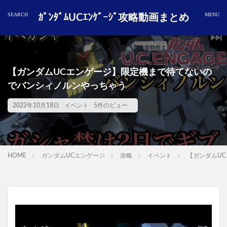
ｶﾞﾝﾀﾞﾑUCｴﾝｹﾞｰｼﾞ攻略動画まとめ
【ガンダムUCエンゲージ】限定機まで待てないの
でバンシィノルンやっちゃう
2022年10月18日
イベント
5件のビュー
HOME
ガンダムUCエンゲージ
攻略
イベント
【ガンダムU