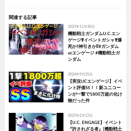
関連する記事
2023年11月30日
機動戦士ガンダムU.C.エン
ゲージ❣️イベントガシャ❣️爆
死か‼️神引きか⁉️#ガンダム
ucエンゲージ #機動戦士ガ
ンダム
2024年9月25日
【実況UCエンゲージ】イベ
ント評価SS！！新ユニコー
ンが一撃で1800万超の化け
物だった件
2025年2月12日
【U.C. ENGAGE】イベント
『許されざる者』[機動戦士