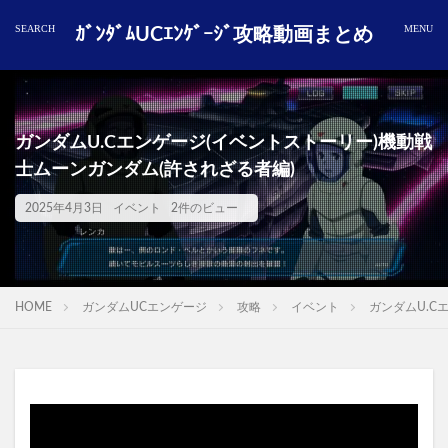
ｶﾞﾝﾀﾞﾑUCｴﾝｹﾞｰｼﾞ攻略動画まとめ
ガンダムU.Cエンゲージ(イベントストーリー)機動戦
士ムーンガンダム(許されざる者編)
2025年4月3日
イベント
2件のビュー
HOME
ガンダムUCエンゲージ
攻略
イベント
ガンダムU.C