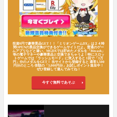
投資0円で豪華景品GET！！「ミリオンゲームDX」は２４時
間OPENの景品交換ができるゲームサイトだよ。普通のゲー
ムアプリなどと違い、MGDXでは貯めたメダルを「Bitcash」
等の電子マネーや豪華景品と交換できちゃうよ！特にスロッ
トゲームでは「ラッシュモード」に突入すると 1回で「3万
円」分のメダルをGET！ 当サイトから登録すると 通常1,500
円分のところ 倍額の「3,000円分」お試しポイント進呈中！
ぜひ登録して遊んでみてね！
今すぐ無料であそぶ