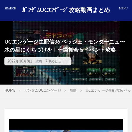
ｶﾞﾝﾀﾞﾑUCｴﾝｹﾞｰｼﾞ攻略動画まとめ
UCエンゲージ生配信36 ペッシェ・モンターニュ〜
水の星にくちづけをⅠ〜鑑賞会＆イベント攻略
2022年10月8日
攻略
7件のビュー
HOME
ガンダムUCエンゲージ
攻略
UCエンゲージ生配信36 