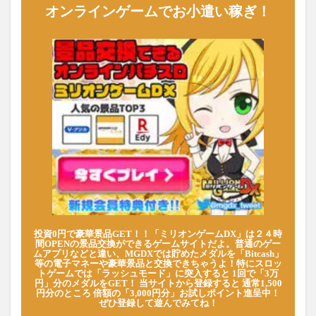
オンラインゲームでお小遣い稼ぎ！
投資0円で豪華景品GET！！「ミリオンゲームDX」は２４時
間OPENの景品交換ができるゲームサイトだよ。普通のゲー
ムアプリなどと違い、MGDXでは貯めたメダルを「Bitcash」
等の電子マネーや豪華景品と交換できちゃうよ！特にスロッ
トゲームでは「ラッシュモード」に突入すると 1回で「3万
円」分のメダルをGET！ 当サイトから登録すると 通常1,500
円分のところ 倍額の「3,000円分」お試しポイント進呈中！
ぜひ登録して遊んでみてね！