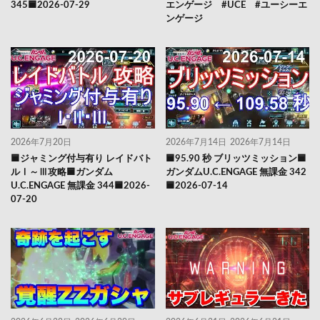
345🟦2026-07-29
エンゲージ #UCE #ユーシーエ
ンゲージ
2026年7月20日
2026年7月14日
2026年7月14日
🟦ジャミング付与有り レイドバト
🟦95.90 秒 ブリッツミッション🟦
ルⅠ～Ⅲ攻略🟦ガンダム
ガンダムU.C.ENGAGE 無課金 342
U.C.ENGAGE 無課金 344🟦2026-
🟦2026-07-14
07-20