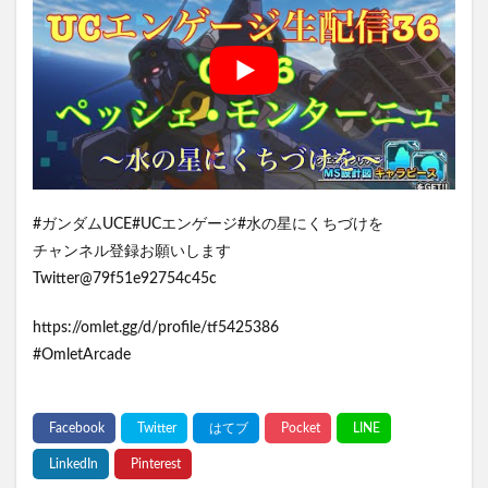
#ガンダムUCE#UCエンゲージ#水の星にくちづけを
チャンネル登録お願いします
Twitter@79f51e92754c45c
https://omlet.gg/d/profile/tf5425386
#OmletArcade