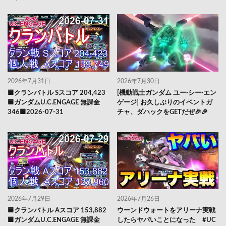
2026年7月31日
2026年7月30日
🟦クランバトル Sスコア 204,423
[機動戦士ガンダム ユー·シー·エン
🟦ガンダムU.C.ENGAGE 無課金
ゲージ] お久しぶりのイベントガ
346🟦2026-07-31
チャ、ダハックをGETだぜ🎉🎉
2026年7月29日
2026年7月26日
🟦クランバトル Aスコア 153,882
ウーンドウォートをアリーナ実戦
🟦ガンダムU.C.ENGAGE 無課金
したらヤバいことになった #UC