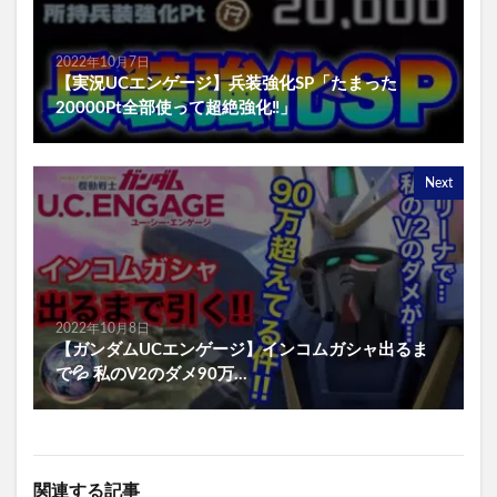
2022年10月7日
【実況UCエンゲージ】兵装強化SP「たまった
20000Pt全部使って超絶強化‼︎」
Next
2022年10月8日
【ガンダムUCエンゲージ】インコムガシャ出るま
で💦 私のV2のダメ90万…
関連する記事