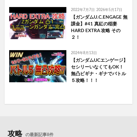
2022年7月7日
2026年5月17日
【ガンダムU.C.ENGAGE 無
課金】#41 真紅の稲妻
HARD EXTRA 攻略 その
２！
2024年8月13日
【ガンダムUCエンゲージ】
セシリーいなくてもOK！
無凸ビギナ・ギナでバトル
５攻略！！！
攻略
の最新記事8件