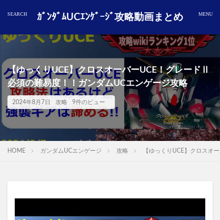
ｶﾞﾝﾀﾞﾑUCｴﾝｹﾞｰｼﾞ攻略動画まとめ
【ゆっくりUCE】クロスオーバーUCE！グレードⅡ
必須の難易度！！ガンダムUCエンゲージ攻略
2024年8月7日
攻略
9件のビュー
HOME
ガンダムUCエンゲージ
攻略
【ゆっくりUCE】クロスオ