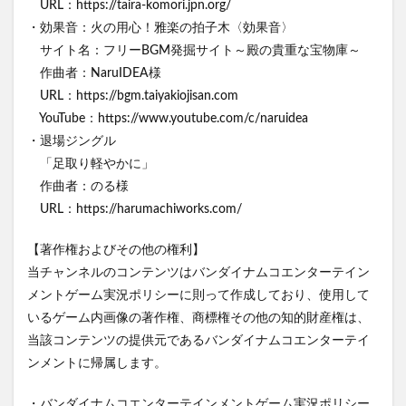
URL：https://taira-komori.jpn.org/
・効果音：火の用心！雅楽の拍子木〈効果音〉
サイト名：フリーBGM発掘サイト～殿の貴重な宝物庫～
作曲者：NaruIDEA様
URL：https://bgm.taiyakiojisan.com
YouTube：https://www.youtube.com/c/naruidea
・退場ジングル
「足取り軽やかに」
作曲者：のる様
URL：https://harumachiworks.com/
【著作権およびその他の権利】
当チャンネルのコンテンツはバンダイナムコエンターテイン
メントゲーム実況ポリシーに則って作成しており、使用して
いるゲーム内画像の著作権、商標権その他の知的財産権は、
当該コンテンツの提供元であるバンダイナムコエンターテイ
ンメントに帰属します。
・バンダイナムコエンターテインメントゲーム実況ポリシー