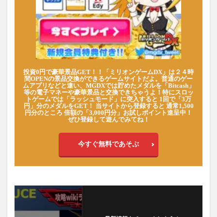
投資0円で豪華景品GET！！「ミリオンゲームDX」は２４時
間OPENの景品交換ができるゲームサイトだよ。普通のゲー
ムアプリなどと違い、MGDXでは貯めたメダルを「Bitcash」
等の電子マネーや豪華景品と交換できちゃうよ！特にスロッ
トゲームでは「ラッシュモード」に突入すると 1回で「3万
円」分のメダルをGET！ 当サイトから登録すると 通常1,500
円分のところ 倍額の「3,000円分」お試しポイント進呈中！
ぜひ登録して遊んでみてね！
今すぐ無料であそぶ