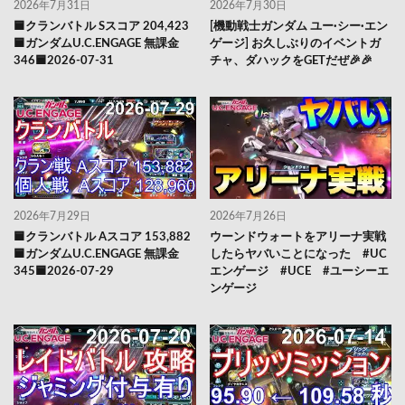
2026年7月31日
2026年7月30日
🟦クランバトル Sスコア 204,423
[機動戦士ガンダム ユー·シー·エン
🟦ガンダムU.C.ENGAGE 無課金
ゲージ] お久しぶりのイベントガ
346🟦2026-07-31
チャ、ダハックをGETだぜ🎉🎉
2026年7月29日
2026年7月26日
🟦クランバトル Aスコア 153,882
ウーンドウォートをアリーナ実戦
🟦ガンダムU.C.ENGAGE 無課金
したらヤバいことになった #UC
345🟦2026-07-29
エンゲージ #UCE #ユーシーエ
ンゲージ