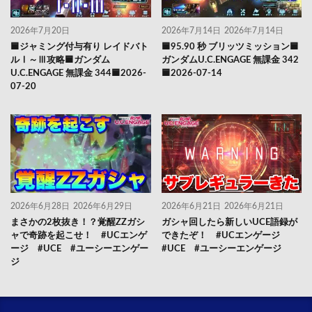
2026年7月20日
2026年7月14日
2026年7月14日
🟦ジャミング付与有り レイドバト
🟦95.90 秒 ブリッツミッション🟦
ルⅠ～Ⅲ攻略🟦ガンダム
ガンダムU.C.ENGAGE 無課金 342
U.C.ENGAGE 無課金 344🟦2026-
🟦2026-07-14
07-20
2026年6月28日
2026年6月29日
2026年6月21日
2026年6月21日
まさかの2枚抜き！？覚醒ZZガシ
ガシャ回したら新しいUCE語録が
ャで奇跡を起こせ！ #UCエンゲ
できたぞ！ #UCエンゲージ
ージ #UCE #ユーシーエンゲー
#UCE #ユーシーエンゲージ
ジ