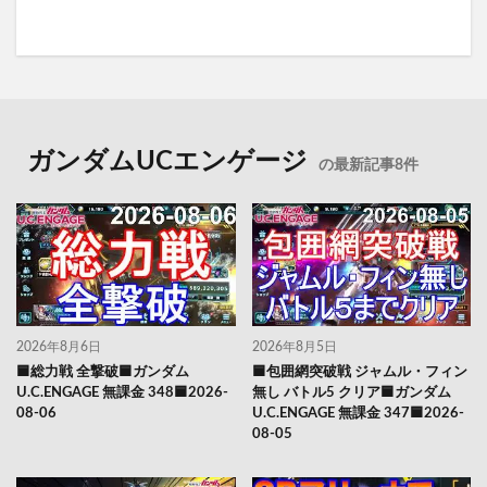
ガンダムUCエンゲージ
の最新記事8件
2026年8月6日
2026年8月5日
🟦総力戦 全撃破🟦ガンダム
🟦包囲網突破戦 ジャムル・フィン
U.C.ENGAGE 無課金 348🟦2026-
無し バトル5 クリア🟦ガンダム
08-06
U.C.ENGAGE 無課金 347🟦2026-
08-05