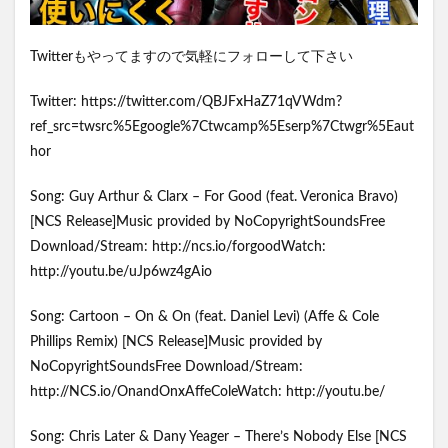
Twitterもやってますので気軽にフォローして下さい
Twitter: https://twitter.com/QBJFxHaZ71qVWdm?
ref_src=twsrc%5Egoogle%7Ctwcamp%5Eserp%7Ctwgr%5Eaut
hor
Song: Guy Arthur & Clarx – For Good (feat. Veronica Bravo)
[NCS Release]Music provided by NoCopyrightSoundsFree
Download/Stream: http://ncs.io/forgoodWatch:
http://youtu.be/uJp6wz4gAio
Song: Cartoon – On & On (feat. Daniel Levi) (Affe & Cole
Phillips Remix) [NCS Release]Music provided by
NoCopyrightSoundsFree Download/Stream:
http://NCS.io/OnandOnxAffeColeWatch: http://youtu.be/
Song: Chris Later & Dany Yeager – There’s Nobody Else [NCS