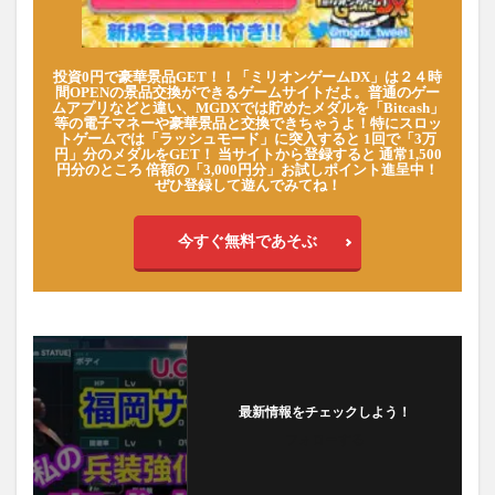
投資0円で豪華景品GET！！「ミリオンゲームDX」は２４時
間OPENの景品交換ができるゲームサイトだよ。普通のゲー
ムアプリなどと違い、MGDXでは貯めたメダルを「Bitcash」
等の電子マネーや豪華景品と交換できちゃうよ！特にスロッ
トゲームでは「ラッシュモード」に突入すると 1回で「3万
円」分のメダルをGET！ 当サイトから登録すると 通常1,500
円分のところ 倍額の「3,000円分」お試しポイント進呈中！
ぜひ登録して遊んでみてね！
今すぐ無料であそぶ
最新情報をチェックしよう！
フォローする