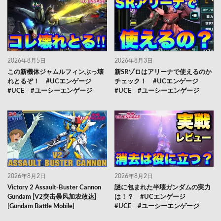
2026年8月5日
2026年8月3日
この新機体ジャムルフィンぶっ壊
新SRゾロはアリーナで使えるのか
れとるぞ！ #UCエンゲージ
チェック！ #UCエンゲージ
#UCE #ユーシーエンゲージ
#UCE #ユーシーエンゲージ
2026年8月2日
2026年8月2日
Victory 2 Assault-Buster Cannon
謎に包まれた半壊ガンダムの実力
Gundam [V2突击暴风加农敢达]
は！？ #UCエンゲージ
[Gundam Battle Mobile]
#UCE #ユーシーエンゲージ