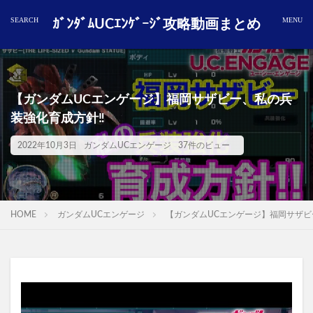
ｶﾞﾝﾀﾞﾑUCｴﾝｹﾞｰｼﾞ攻略動画まとめ
【ガンダムUCエンゲージ】福岡サザビー、私の兵
装強化育成方針‼️
2022年10月3日
ガンダムUCエンゲージ
37件のビュー
HOME
ガンダムUCエンゲージ
【ガンダムUCエンゲージ】福岡サザビ