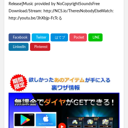
Release]Music provided by NoCopyrightSoundsFree
Download/Stream: http://NCS.io/TheresNobodyElseWatch:
http://youtu.be/3hXbjp-FcTcる