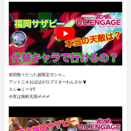
前回散々だった超限定ガシャ…
アントニオおばばがロブスターわんさか🦞
スシ🍣くーぞ‼️
今宵は海鮮天国🦐🦐🦐