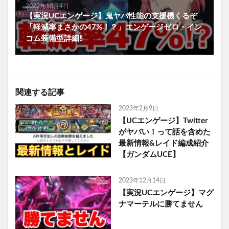
2022年10月4日
【実況UCエンゲージ】鬼ヤバ性能の支援機くるぞ
「軽減率まさかの47%！？」エンゲージゼロ・イン
コム装備型詳細‼︎
関連する記事
2023年2月9日
【UCエンゲージ】Twitter
がヤバい！って話を含めた
最新情報&レイド編成紹介
【ガンダムUCE】
2023年12月14日
【実況UCエンゲージ】マグ
ナマーテルに勝てません