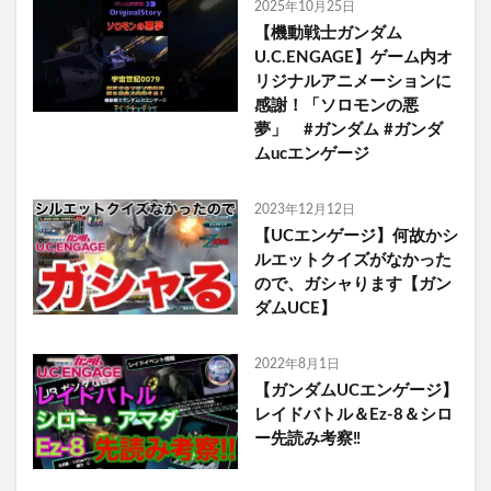
2025年10月25日
【機動戦士ガンダム
U.C.ENGAGE】ゲーム内オ
リジナルアニメーションに
感謝！「ソロモンの悪
夢」 #ガンダム #ガンダ
ムucエンゲージ
2023年12月12日
【UCエンゲージ】何故かシ
ルエットクイズがなかった
ので、ガシャります【ガン
ダムUCE】
2022年8月1日
【ガンダムUCエンゲージ】
レイドバトル＆Ez-8＆シロ
ー先読み考察‼️