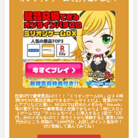
投資0円で豪華景品GET！！「ミリオンゲームDX」は２４時
間OPENの景品交換ができるゲームサイトだよ。普通のゲー
ムアプリなどと違い、MGDXでは貯めたメダルを「Bitcash」
等の電子マネーや豪華景品と交換できちゃうよ！特にスロッ
トゲームでは「ラッシュモード」に突入すると 1回で「3万
円」分のメダルをGET！ 当サイトから登録すると 通常1,500
円分のところ 倍額の「3,000円分」お試しポイント進呈中！
ぜひ登録して遊んでみてね！