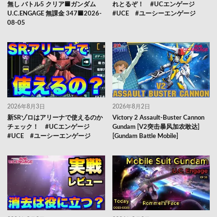
無し バトル5 クリア🟦ガンダム
れとるぞ！ #UCエンゲージ
U.C.ENGAGE 無課金 347🟦2026-
#UCE #ユーシーエンゲージ
08-05
2026年8月3日
2026年8月2日
新SRゾロはアリーナで使えるのか
Victory 2 Assault-Buster Cannon
チェック！ #UCエンゲージ
Gundam [V2突击暴风加农敢达]
#UCE #ユーシーエンゲージ
[Gundam Battle Mobile]