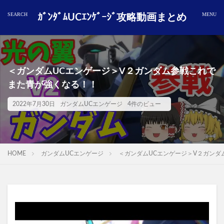
ｶﾞﾝﾀﾞﾑUCｴﾝｹﾞｰｼﾞ攻略動画まとめ
＜ガンダムUCエンゲージ＞V２ガンダム参戦これで
また青が強くなる！！
2022年7月30日
ガンダムUCエンゲージ
4件のビュー
HOME
ガンダムUCエンゲージ
＜ガンダムUCエンゲージ＞V２ガンダ