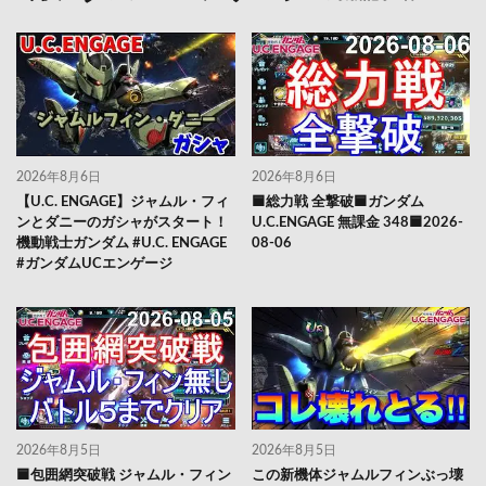
2026年8月6日
2026年8月6日
【U.C. ENGAGE】ジャムル・フィ
🟦総力戦 全撃破🟦ガンダム
ンとダニーのガシャがスタート！
U.C.ENGAGE 無課金 348🟦2026-
機動戦士ガンダム #U.C. ENGAGE
08-06
#ガンダムUCエンゲージ
2026年8月5日
2026年8月5日
🟦包囲網突破戦 ジャムル・フィン
この新機体ジャムルフィンぶっ壊