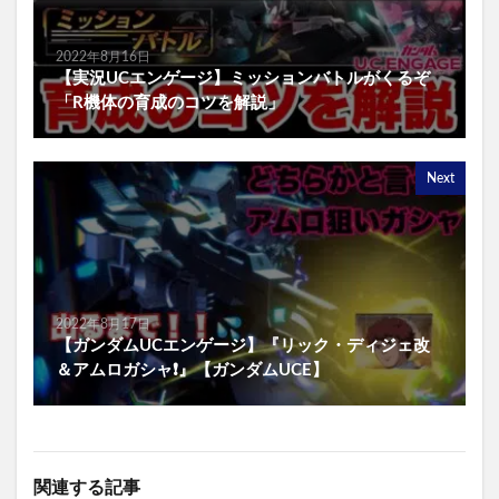
2022年8月16日
【実況UCエンゲージ】ミッションバトルがくるぞ
「R機体の育成のコツを解説」
Next
2022年8月17日
【ガンダムUCエンゲージ】『リック・ディジェ改
＆アムロガシャ❗️』【ガンダムUCE】
関連する記事