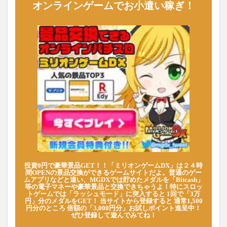
オンラインゲームでお小遣い稼ぎ！
投資0円で豪華景品GET！！「ミリオンゲームDX」は２４時
間OPENの景品交換ができるゲームサイトだよ。普通のゲー
ムアプリなどと違い、MGDXでは貯めたメダルを「Bitcash」
等の電子マネーや豪華景品と交換できちゃうよ！特にスロッ
トゲームでは「ラッシュモード」に突入すると 1回で「3万
円」分のメダルをGET！ 当サイトから登録すると 通常1,500
円分のところ 倍額の「3,000円分」お試しポイント進呈中！
ぜひ登録して遊んでみてね！