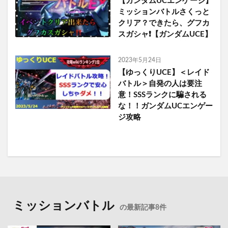
【ガンダムUCエンゲージ】
ミッションバトルさくっと
クリア？できたら、グフカ
スガシャ❗️【ガンダムUCE】
2023年5月24日
【ゆっくりUCE】＜レイド
バトル＞自発の人は要注
意！SSSランクに騙される
な！！ガンダムUCエンゲー
ジ攻略
ミッションバトル
の最新記事8件