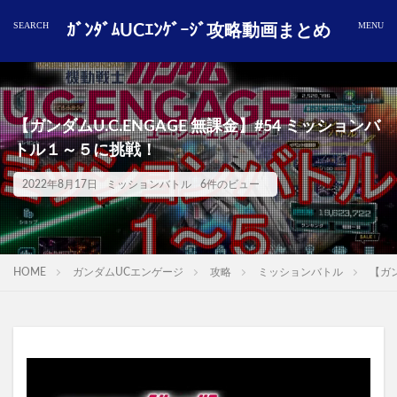
ｶﾞﾝﾀﾞﾑUCｴﾝｹﾞｰｼﾞ攻略動画まとめ
【ガンダムU.C.ENGAGE 無課金】#54 ミッションバ
トル１～５に挑戦！
2022年8月17日
ミッションバトル
6件のビュー
HOME
ガンダムUCエンゲージ
攻略
ミッションバトル
【ガン