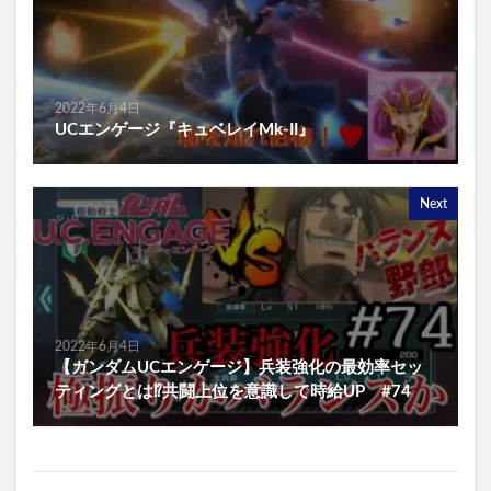
2022年6月4日
UCエンゲージ『キュベレイMk-II』
Next
2022年6月4日
【ガンダムUCエンゲージ】兵装強化の最効率セッ
ティングとは⁉️共闘上位を意識して時給UP #74