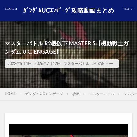
ｶﾞﾝﾀﾞﾑUCｴﾝｹﾞｰｼﾞ攻略動画まとめ
マスターバトル R2機以下 MASTER 5【機動戦士ガ
ンダム U.C. ENGAGE】
2022年6月4日
2026年7月12日
マスターバトル
3件のビュー
HOME
ガンダムUCエンゲージ
攻略
マスターバトル
マスター