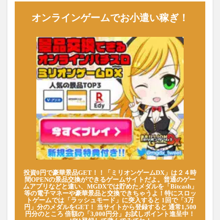
オンラインゲームでお小遣い稼ぎ！
投資0円で豪華景品GET！！「ミリオンゲームDX」は２４時
間OPENの景品交換ができるゲームサイトだよ。普通のゲー
ムアプリなどと違い、MGDXでは貯めたメダルを「Bitcash」
等の電子マネーや豪華景品と交換できちゃうよ！特にスロッ
トゲームでは「ラッシュモード」に突入すると 1回で「3万
円」分のメダルをGET！ 当サイトから登録すると 通常1,500
円分のところ 倍額の「3,000円分」お試しポイント進呈中！