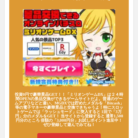
投資0円で豪華景品GET！！「ミリオンゲームDX」は２４時
間OPENの景品交換ができるゲームサイトだよ。普通のゲー
ムアプリなどと違い、MGDXでは貯めたメダルを「Bitcash」
等の電子マネーや豪華景品と交換できちゃうよ！特にスロッ
トゲームでは「ラッシュモード」に突入すると 1回で「3万
円」分のメダルをGET！ 当サイトから登録すると 通常1,500
円分のところ 倍額の「3,000円分」お試しポイント進呈中！
ぜひ登録して遊んでみてね！