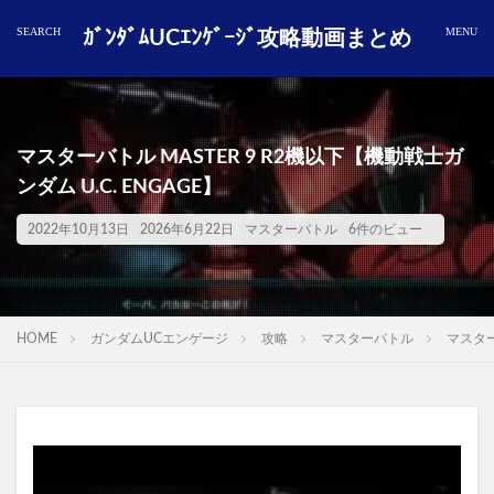
ｶﾞﾝﾀﾞﾑUCｴﾝｹﾞｰｼﾞ攻略動画まとめ
マスターバトル MASTER 9 R2機以下【機動戦士ガ
ンダム U.C. ENGAGE】
2022年10月13日
2026年6月22日
マスターバトル
6件のビュー
HOME
ガンダムUCエンゲージ
攻略
マスターバトル
マスター