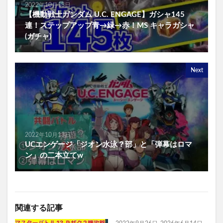
2022年10月13日
【機動戦士ガンダム U.C. ENGAGE】ガシャ145
連！ステップアップ青→緑→赤！MS キャラガシャ
(ガチャ)
Next
2022年10月13日
UCエンゲージ「ジオン水泳？部」と「弾幕はロマ
ン」の二本立てw
関連する記事