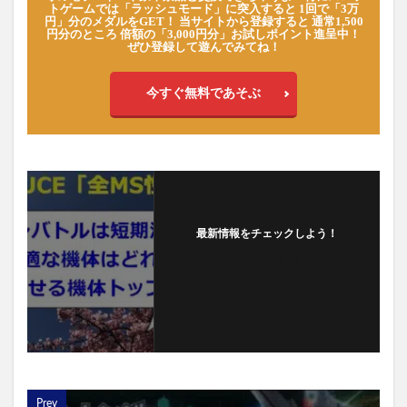
トゲームでは「ラッシュモード」に突入すると 1回で「3万
円」分のメダルをGET！ 当サイトから登録すると 通常1,500
円分のところ 倍額の「3,000円分」お試しポイント進呈中！
ぜひ登録して遊んでみてね！
今すぐ無料であそぶ
最新情報をチェックしよう！
フォローする
Prev