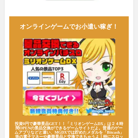
オンラインゲームでお小遣い稼ぎ！
投資0円で豪華景品GET！！「ミリオンゲームDX」は２４時
間OPENの景品交換ができるゲームサイトだよ。普通のゲー
ムアプリなどと違い、MGDXでは貯めたメダルを「Bitcash」
等の電子マネーや豪華景品と交換できちゃうよ！特にスロッ