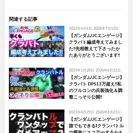
関連する記事
2022年6月6日
2026年7月12日
【ガンダムUCエンゲージ】
クラバト編成考えてみまし
た‼️先程教えて下さったか
たありがとうございます‼️
2023年1月28日
2026年6月22日
【ガンダムUCエンゲージ】
クラバト DPS13万超え‼️私
のフルコンの兵装強化＆調
整こっそり公開‼️
2022年4月29日
2026年6月21日
【ガンダムUCエンゲージ】
誰でもできる❗️クランバトル
の簡単にスコアupするかも