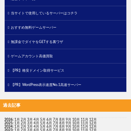
当サイトで使用しているサーバーはコチラ
おすすめ無料ゲームサーバー
無課金でダイヤをGETする裏ワザ
ゲームアカウント高価買取
【PR】格安ドメイン取得サービス
【PR】WordPress表示速度No.1高速サーバー
過去記事
2026
:
1月
2月
3月
4月
5月
6月
7月
8月
9月
10月
11月
12月
2025
:
1月
2月
3月
4月
5月
6月
7月
8月
9月
10月
11月
12月
2024
:
1月
2月
3月
4月
5月
6月
7月
8月
9月
10月
11月
12月
2023
:
1月
2月
3月
4月
5月
6月
7月
8月
9月
10月
11月
12月