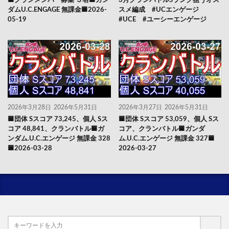
🟦クランメンバー募集 ３名🟦ガン
3月クランバトルSランク狙うオス
ダムU.C.ENGAGE 無課金🟦2026-
スメ編成 #UCエンゲージ
05-19
#UCE #ユーシーエンゲージ
2026年3月28日
2026年5月31日
2026年3月27日
2026年5月31日
🟦団体 Sスコア 73,245、個人 Sス
🟦団体 Sスコア 53,059、個人 Sス
コア 48,841、クランバトル🟦ガ
コア、クランバトル🟦ガンダ
ンダム.U.C.エンゲージ 無課金 328
ム.U.C.エンゲージ 無課金 327🟦
🟦2026-03-28
2026-03-27