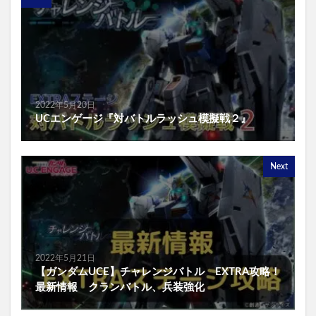
2022年5月20日
UCエンゲージ『対バトルラッシュ模擬戦２』
Next
2022年5月21日
【ガンダムUCE】チャレンジバトル EXTRA攻略！
最新情報 クランバトル、兵装強化