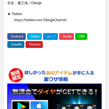
音楽：魔王魂／Olange
★ Twitter
https://twitter.com/OlangeChannel