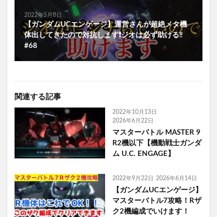
2022年5月8日
【ガンダムUCエンゲージ】運営さんが超絶メタ機
体出してきたので対抗します❗️ジオは必ず助ける‼️
#68
関連する記事
2022年10月13日
2026年6月22日
マスターバトル MASTER 9
R2機以下【機動戦士ガンダ
ム U.C. ENGAGE】
2022年9月22日
2026年6月14日
【ガンダムUCエンゲージ】
マスターバトル7攻略！Rザ
ク2機編成でいけます！