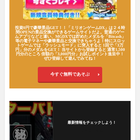
投資0円で豪華景品GET！！「ミリオンゲームDX」は２４時
間OPENの景品交換ができるゲームサイトだよ。普通のゲー
ムアプリなどと違い、MGDXでは貯めたメダルを「Bitcash」
等の電子マネーや豪華景品と交換できちゃうよ！特にスロッ
トゲームでは「ラッシュモード」に突入すると 1回で「3万
円」分のメダルをGET！ 当サイトから登録すると 通常1,500
円分のところ 倍額の「3,000円分」お試しポイント進呈中！
ぜひ登録して遊んでみてね！
今すぐ無料であそぶ
最新情報をチェックしよう！
フォローする