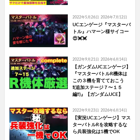
2022年5月26日
2026年7月12日
UCエンゲージ『マスターバ
トル』ハマーン様サイコー
😍💓💓
2022年9月21日
2026年6月14日
【ガンダムUCエンゲージ】
『マスターバトルR機体は
この３機を育てておこう
❗️(追加ステージ７〜１５
編‼️)』【ガンダムUCE】
2022年9月23日
2026年6月14日
【実況UCエンゲージ】マス
ターバトルRを攻略するな
ら兵装強化は1機でOK