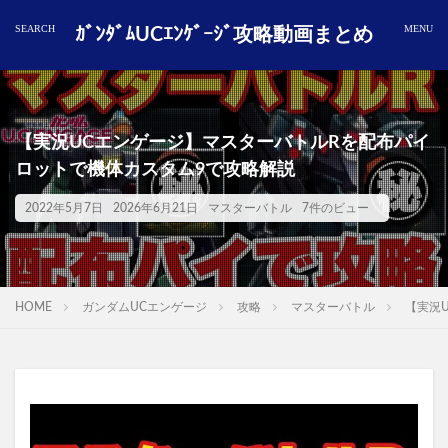
ｶﾞﾝﾀﾞﾑUCｴﾝｹﾞｰｼﾞ攻略動画まとめ
【実況UCエンゲージ】マスターバトルRを配布パイ
ロットで機体カスタム9で攻略解説
2022年5月7日
2026年6月21日
マスターバトル
7件のビュー
HOME
ガンダムUCエンゲージ
攻略
マスターバトル
【実況