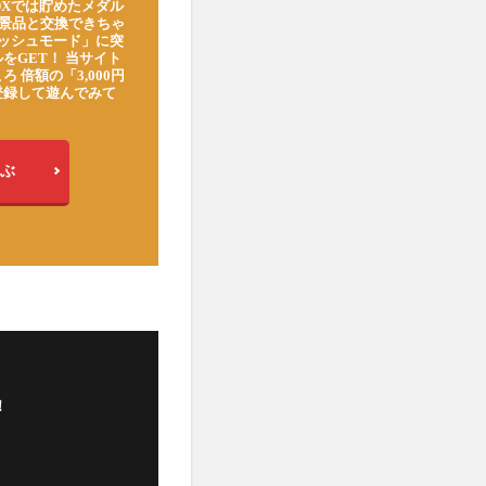
DXでは貯めたメダル
豪華景品と交換できちゃ
ッシュモード」に突
をGET！ 当サイト
ろ 倍額の「3,000円
登録して遊んでみて
ぶ
！