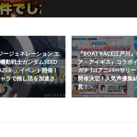
2026年6月15日
 ジージェネレーション エ
『BOAT RACE江戸川
機動戦士ガンダムSEED
ア・アイギス』コラボイ
ARGAZER-」イベント開催！
ガチ 1stアニバーサリ
ャラで推し活を加速さ
開催決定！人気声優集
見！