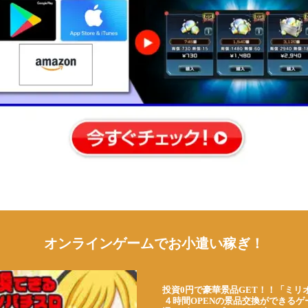
オンラインゲームでお小遣い稼ぎ！
投資0円で豪華景品GET！！「ミリ
４時間OPENの景品交換ができる