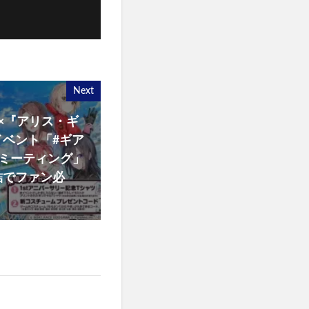
Next
』×『アリス・ギ
ベント「#ギア
ーミーティング」
結でファン必