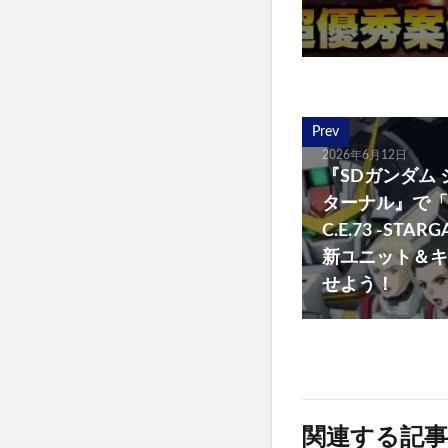
Prev
2026年6月12日
『SDガンダム
ターナル』で「
C.E.73 -ST
新ユニット＆キ
せよう！
関連する記事