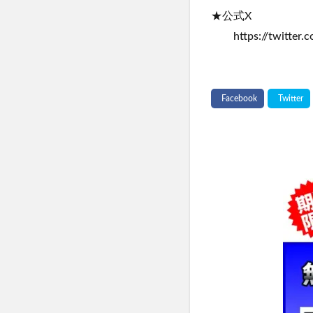
★公式X
https://twitter.c