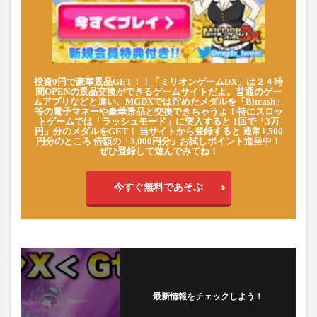
投資0円で豪華景品GET！！「ミリオンゲームDX」は２４時
間OPENの景品交換ができるゲームサイトだよ。普通のゲー
ムアプリなどと違い、MGDXでは貯めたメダルを「Bitcash」
等の電子マネーや豪華景品と交換できちゃうよ！特にスロッ
トゲームでは「ラッシュモード」に突入すると 1回で「3万
円」分のメダルをGET！ 当サイトから登録すると 通常1,500
円分のところ 倍額の「3,000円分」お試しポイント進呈中！
ぜひ登録して遊んでみてね！
今すぐ無料であそぶ
最新情報をチェックしよう！
フォローする