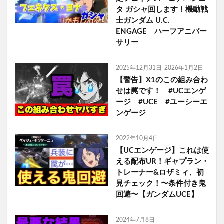
タ ガシャ回します！機動戦
士ガンダム U.C.
ENGAGE ハーフアニバー
サリー
2025年12月31日
2026年1月2日
【警告】X1のこの組み合わ
せは罠です！ #UCエンゲ
ージ #UCE #ユーシーエ
ンゲージ
2022年10月4日
【UCエンゲージ】これは使
える配布UR！ギャプラン・
トレーナー&ロザミィ、初
見チェック！〜条件付き鬼
回避〜【ガンダムUCE】
2024年7月8日