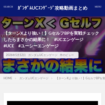
ｶﾞﾝﾀﾞﾑUCｴﾝｹﾞｰｼﾞ攻略動画まとめ
【ターンXより強い！】GセルフBPを実戦チェック
したらまさかの結果に！ #UCエンゲージ
#UCE #ユーシーエンゲージ
2026年5月12日
ガンダムUCエンゲージ
件のビュー
HOME
ガンダムUCエンゲージ
【ターンXより強い！】GセルフBPを