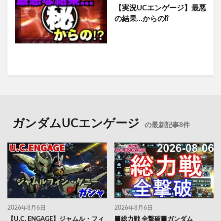
【実況UCエンゲージ】最悪
の結果…からの⁉︎
ガンダムUCエンゲージ
の最新記事8件
2026年8月6日
2026年8月6日
【U.C. ENGAGE】ジャムル・フィ
🟦総力戦 全撃破🟦ガンダム