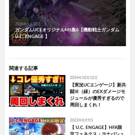
2026年5月12日
ガンダムUCEオリジナルMS集6【機動戦士ガンダム
U.C. ENGAGE 】
関連する記事
2024年10月12日
【実況UCエンゲージ】新共
闘Ⅲ（緑）のEXダメージモ
ジュールが優秀すぎるので
周回しまくれ！
2022年6月9日
【 U.C. ENGAGE】HFA限
定フェネクス・ヨナバシュ