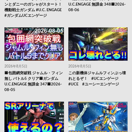
ンとダニーのガシャがスタート！
U.C.ENGAGE 無課金 348🟦2026-
機動戦士ガンダム #U.C. ENGAGE
08-06
#ガンダムUCエンゲージ
2026年8月5日
2026年8月5日
🟦包囲網突破戦 ジャムル・フィン
この新機体ジャムルフィンぶっ壊
無し バトル5 クリア🟦ガンダム
れとるぞ！ #UCエンゲージ
U.C.ENGAGE 無課金 347🟦2026-
#UCE #ユーシーエンゲージ
08-05