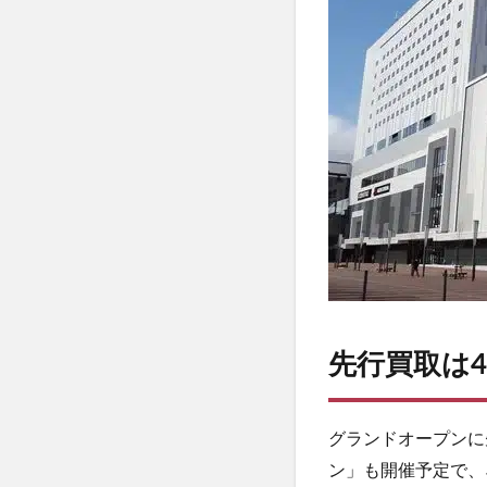
スタ
ー
ト！
4
オー
プン
記念
キャ
ンペ
ーン
やセ
ール
情報
に注
先行買取は4
目！
グランドオープンに
ン」も開催予定で、