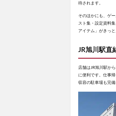
待されます。
実の
予感
そのほかにも、ゲー
2
スト集・設定資料集
JR
旭川
アイテム」がきっと
駅直
結で
アク
JR旭川駅
セス
抜
群！
店舗はJR旭川駅か
3
に便利です。仕事帰
先行
収容の駐車場も完備
買取
は4
月
11
日
(土)
から