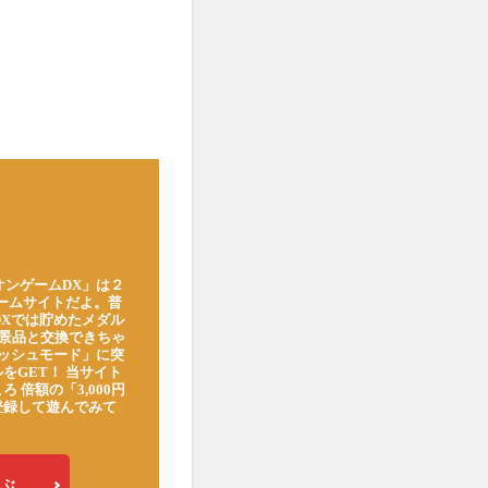
オンゲームDX」は２
ゲームサイトだよ。普
DXでは貯めたメダル
豪華景品と交換できちゃ
ッシュモード」に突
をGET！ 当サイト
ろ 倍額の「3,000円
登録して遊んでみて
ぶ