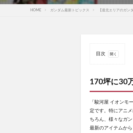
HOME
ガンダム最新トピックス
【道北エリアのガンダ
目次
1
170
坪に
170坪に3
30
万点
以
上！
「駿河屋 イオンモ
ガン
定です。特にアニメ
ダム
ちろん、様々なガン
アイ
テム
最新のアイテムから
も充