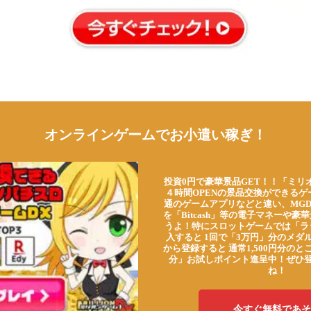
オンラインゲームでお小遣い稼ぎ！
投資0円で豪華景品GET！！「ミリ
４時間OPENの景品交換ができる
通のゲームアプリなどと違い、MG
を「Bitcash」等の電子マネーや
うよ！特にスロットゲームでは「ラ
入すると 1回で「3万円」分のメダル
から登録すると 通常1,500円分のとこ
分」お試しポイント進呈中！ぜひ
ね！
今すぐ無料であそ