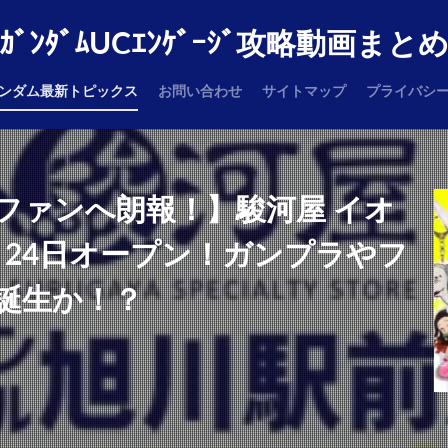
ｶﾞﾝﾀﾞﾑUCｴﾝｹﾞｰｼﾞ攻略動画まと
ンダム最新トピックス
お問い合わせ
サイトマップ
プライバシ
ファンへ朗報！】駿河屋 イオ
月24日オープン！ガンプラやフ
誕生か！？