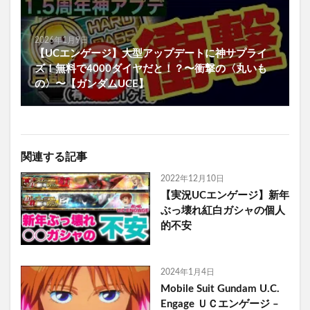
2026年1月9日
【UCエンゲージ】大型アップデートに神サプライ
ズ！無料で4000ダイヤだと！？〜衝撃の〈丸いも
の〉〜【ガンダムUCE】
関連する記事
2022年12月10日
【実況UCエンゲージ】新年
ぶっ壊れ紅白ガシャの個人
的不安
2024年1月4日
Mobile Suit Gundam U.C.
Engage ＵＣエンゲージ –