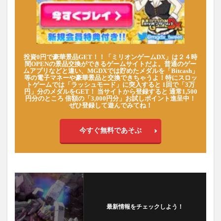
投資0円で豪華景品GET！！「ミリオンゲームDX」は２４時
間OPENの景品交換ができるゲームサイトだよ。普通のゲー
ムアプリなどと違い、MGDXでは貯めたメダルを「Bitcash」
等の電子マネーや豪華景品と交換できちゃうよ！特にスロッ
トゲームでは「ラッシュモード」に突入すると 1回で「3万
円」分のメダルをGET！ 当サイトから登録すると 通常1,500
円分のところ 倍額の「3,000円分」お試しポイント進呈中！
ぜひ登録して遊んでみてね！
今すぐ無料であそぶ
最新情報をチェックしよう！
フォローする