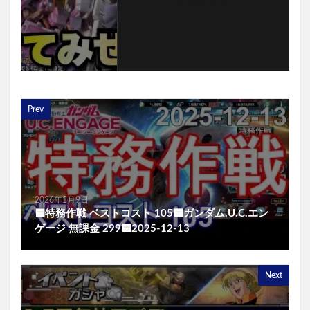
Prev
2026年1月9日
🟦特務作戦 ベストコスト 105🟦ガンダム.U.C.エン
ゲージ 無課金 299🟦2025-12-13
Next