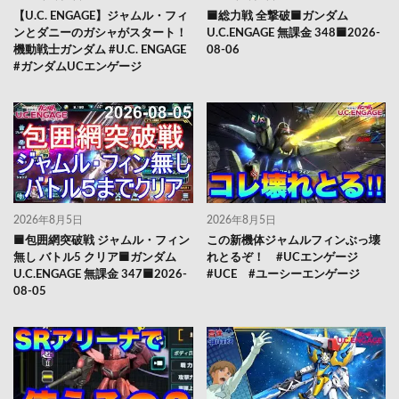
【U.C. ENGAGE】ジャムル・フィ
🟦総力戦 全撃破🟦ガンダム
ンとダニーのガシャがスタート！
U.C.ENGAGE 無課金 348🟦2026-
機動戦士ガンダム #U.C. ENGAGE
08-06
#ガンダムUCエンゲージ
2026年8月5日
2026年8月5日
🟦包囲網突破戦 ジャムル・フィン
この新機体ジャムルフィンぶっ壊
無し バトル5 クリア🟦ガンダム
れとるぞ！ #UCエンゲージ
U.C.ENGAGE 無課金 347🟦2026-
#UCE #ユーシーエンゲージ
08-05