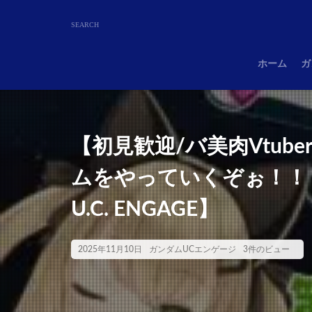
ホーム
ガ
【初見歓迎/バ美肉Vtub
ムをやっていくぞぉ！！
U.C. ENGAGE】
2025年11月10日
ガンダムUCエンゲージ
3件のビュー