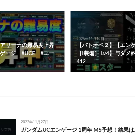
2025年11月12日
アリーナの難易度上昇
【バトオペ２】【エン
ゲージ #UCE #ユー
［I装備］ Lv4】与ダメ
412
2022年11月27日
ガンダムUCエンゲージ 1周年 MS予想！結果は