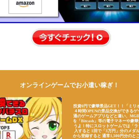
オンラインゲームでお小遣い稼ぎ！
投資0円で豪華景品GET！！「ミリ
４時間OPENの景品交換ができる
通のゲームアプリなどと違い、MG
を「Bitcash」等の電子マネーや
うよ！特にスロットゲームでは「ラ
入すると 1回で「3万円」分のメダル
から登録すると 通常1,500円分のとこ