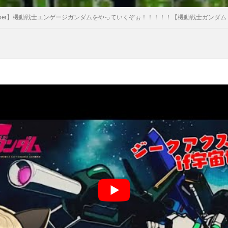
ber】機動戦士エンゲージガンダムをやっていくぞぉ！！！！！【機動戦士ガンダム U.C