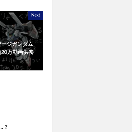
Next
ゲージガンダム
約20万動画供養
…？