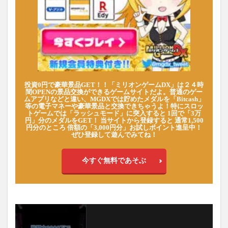
投資0円で豪華景品GET！！「ミリオンゲームDX」は２４時
間OPENの景品交換ができるゲームサイトだよ。普通のゲー
ムアプリなどと違い、MGDXでは貯めたメダルを「Bitcash」
等の電子マネーや豪華景品と交換できちゃうよ！特にスロッ
トゲームでは「ラッシュモード」に突入すると 1回で「3万
円」分のメダルをGET！ 当サイトから登録すると 通常1,500
円分のところ 倍額の「3,000円分」お試しポイント進呈中！
ぜひ登録して遊んでみてね！
今すぐ無料であそぶ