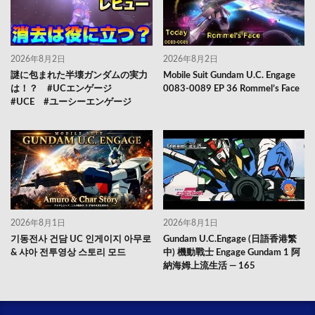
2026年8月2日
2026年8月2日
謎に包まれた半壊ガンダムの実力
Mobile Suit Gundam U.C. Engage
は！？ #UCエンゲージ
0083-0089 EP 36 Rommel’s Face
#UCE #ユーシーエンゲージ
2026年8月1日
2026年8月1日
기동전사 건담 UC 인게이지 아무로
Gundam U.C.Engage (日語香港繁
& 샤아 전투영상 스토리 모드
中) 機動戰士 Engage Gundam 1 阿
納海姆上流生活 — 165