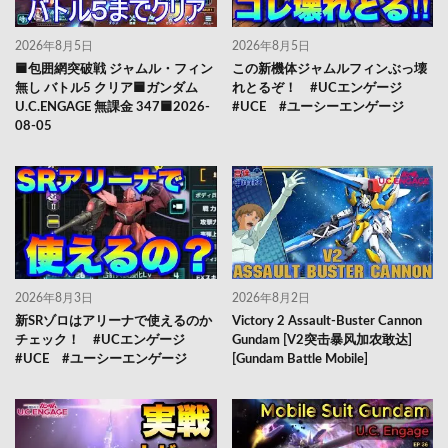
2026年8月5日
2026年8月5日
🟦包囲網突破戦 ジャムル・フィン
この新機体ジャムルフィンぶっ壊
無し バトル5 クリア🟦ガンダム
れとるぞ！ #UCエンゲージ
U.C.ENGAGE 無課金 347🟦2026-
#UCE #ユーシーエンゲージ
08-05
2026年8月3日
2026年8月2日
新SRゾロはアリーナで使えるのか
Victory 2 Assault-Buster Cannon
チェック！ #UCエンゲージ
Gundam [V2突击暴风加农敢达]
#UCE #ユーシーエンゲージ
[Gundam Battle Mobile]