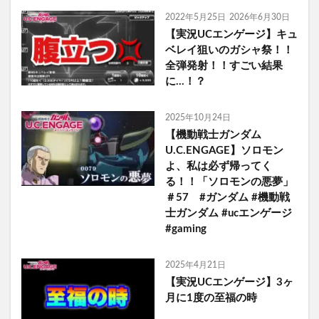
2022年5月25日
2026年6月30日
【実況UCエンゲージ】キュ
ベレイ狙いのガシャ祭！！
全弾発射！！すごい結果
に…！？
2025年10月24日
【機動戦士ガンダム
U.C.ENGAGE】ソロモン
よ、私は必ず帰ってく
る！！「ソロモンの悪夢」
＃57 #ガンダム #機動戦
士ガンダム #ucエンゲージ
#gaming
2025年4月21日
【実況UCエンゲージ】3ヶ
月に1度の至福の時