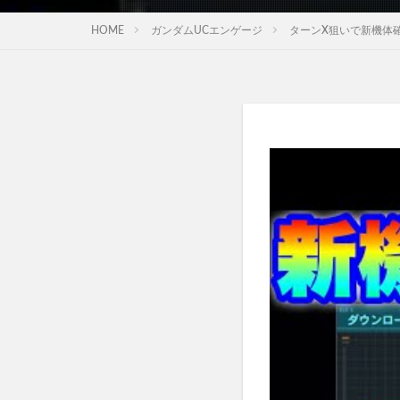
HOME
ガンダムUCエンゲージ
ターンX狙いで新機体確