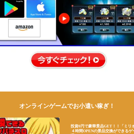
オンラインゲームでお小遣い稼ぎ！
投資0円で豪華景品GET！！「ミリ
４時間OPENの景品交換ができる