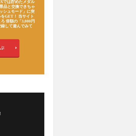
DXでは貯めたメダル
豪華景品と交換できちゃ
ッシュモード」に突
をGET！ 当サイト
ろ 倍額の「3,000円
登録して遊んでみて
ぶ
！