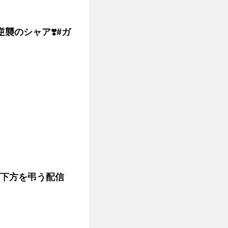
逆襲のシャア❣️#ガ
急下方を弔う配信