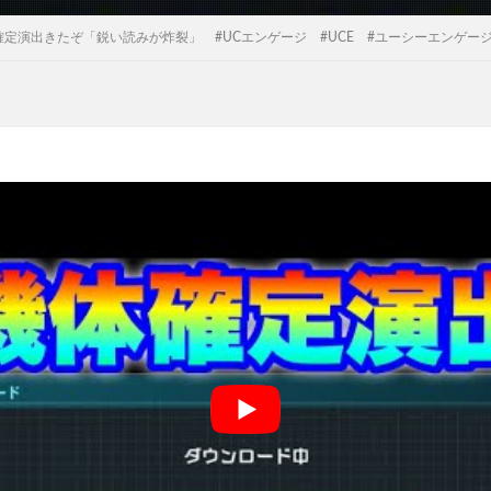
定演出きたぞ「鋭い読みが炸裂」 #UCエンゲージ #UCE #ユーシーエンゲー