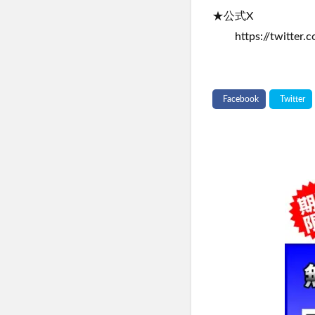
★公式X
https://twitter.c