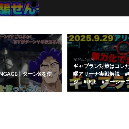
2025年9月29日
ギャプラン対策はコレだ！2
 ENGAGE！ターンXを使
曜アリーナ実戦解説 #
ジ #UCE #ユーシー