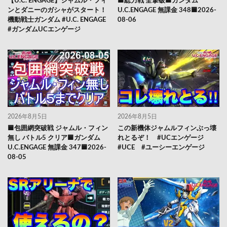
【U.C. ENGAGE】ジャムル・フィ
🟦総力戦 全撃破🟦ガンダム
ンとダニーのガシャがスタート！
U.C.ENGAGE 無課金 348🟦2026-
機動戦士ガンダム #U.C. ENGAGE
08-06
#ガンダムUCエンゲージ
2026年8月5日
2026年8月5日
🟦包囲網突破戦 ジャムル・フィン
この新機体ジャムルフィンぶっ壊
無し バトル5 クリア🟦ガンダム
れとるぞ！ #UCエンゲージ
U.C.ENGAGE 無課金 347🟦2026-
#UCE #ユーシーエンゲージ
08-05