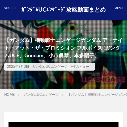
ｶﾞﾝﾀﾞﾑUCｴﾝｹﾞｰｼﾞ攻略動画まとめ
【ガンダム】機動戦士エンゲージガンダム ア・ナイ
ト・アット・ザ・プロミシオン フルボイス (ガンダ
ムUCE、Gundam、小市眞琴、本多陽子）
2025年9月3日
ガンダムUCエンゲージ
7件のビュー
HOME
ガンダムUCエンゲージ
【ガンダム】機動戦士エンゲージガンダム