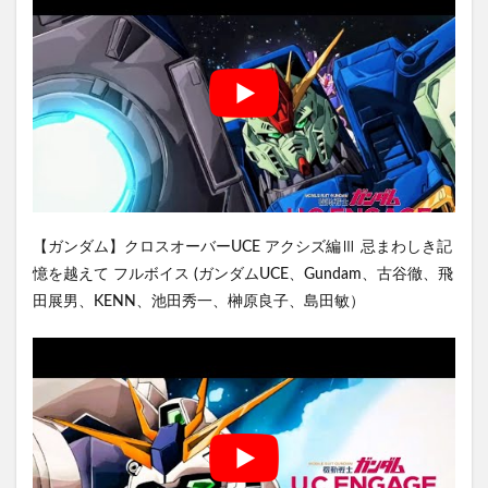
【ガンダム】クロスオーバーUCE アクシズ編Ⅲ 忌まわしき記
憶を越えて フルボイス (ガンダムUCE、Gundam、古谷徹、飛
田展男、KENN、池田秀一、榊原良子、島田敏）