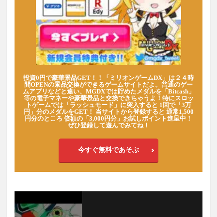
投資0円で豪華景品GET！！「ミリオンゲームDX」は２４時
間OPENの景品交換ができるゲームサイトだよ。普通のゲー
ムアプリなどと違い、MGDXでは貯めたメダルを「Bitcash」
等の電子マネーや豪華景品と交換できちゃうよ！特にスロッ
トゲームでは「ラッシュモード」に突入すると 1回で「3万
円」分のメダルをGET！ 当サイトから登録すると 通常1,500
円分のところ 倍額の「3,000円分」お試しポイント進呈中！
ぜひ登録して遊んでみてね！
今すぐ無料であそぶ