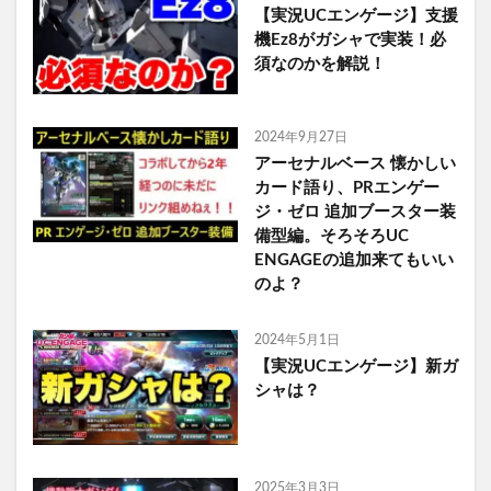
【実況UCエンゲージ】支援
機Ez8がガシャで実装！必
須なのかを解説！
2024年9月27日
アーセナルベース 懐かしい
カード語り、PRエンゲー
ジ・ゼロ 追加ブースター装
備型編。そろそろUC
ENGAGEの追加来てもいい
のよ？
2024年5月1日
【実況UCエンゲージ】新ガ
シャは？
2025年3月3日