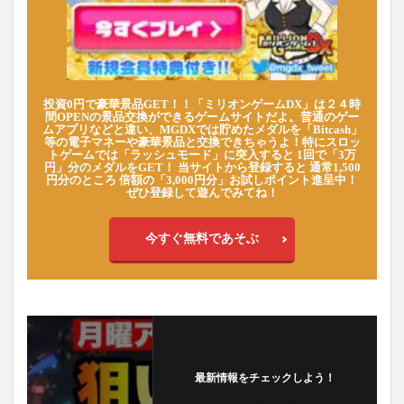
投資0円で豪華景品GET！！「ミリオンゲームDX」は２４時
間OPENの景品交換ができるゲームサイトだよ。普通のゲー
ムアプリなどと違い、MGDXでは貯めたメダルを「Bitcash」
等の電子マネーや豪華景品と交換できちゃうよ！特にスロッ
トゲームでは「ラッシュモード」に突入すると 1回で「3万
円」分のメダルをGET！ 当サイトから登録すると 通常1,500
円分のところ 倍額の「3,000円分」お試しポイント進呈中！
ぜひ登録して遊んでみてね！
今すぐ無料であそぶ
最新情報をチェックしよう！
フォローする