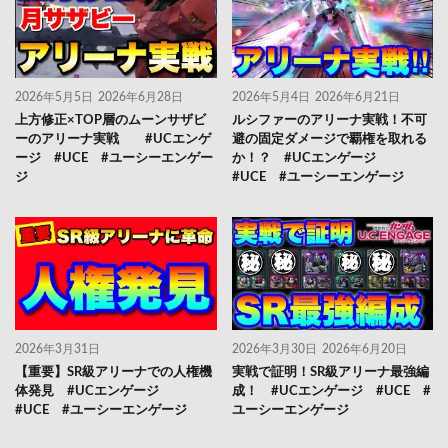
2026年5月5日
2026年6月28日
2026年5月4日
2026年6月21日
上方修正×TOP層のムーンサザビ
ルシファーのアリーナ実戦！不可
ーのアリーナ実戦 #UCエンゲ
避の固定ダメージで覇権を取れる
ージ #UCE #ユーシーエンゲー
か！？ #UCエンゲージ
ジ
#UCE #ユーシーエンゲージ
2026年3月31日
2026年3月30日
2026年6月20日
【重要】SR級アリーナでの人権機
実戦で証明！SR級アリーナ最強編
体発見 #UCエンゲージ
成！ #UCエンゲージ #UCE #
#UCE #ユーシーエンゲージ
ユーシーエンゲージ