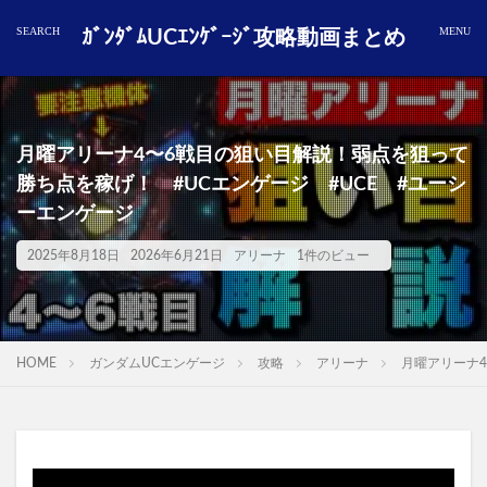
ｶﾞﾝﾀﾞﾑUCｴﾝｹﾞｰｼﾞ攻略動画まとめ
月曜アリーナ4〜6戦目の狙い目解説！弱点を狙って
勝ち点を稼げ！ #UCエンゲージ #UCE #ユーシ
ーエンゲージ
2025年8月18日
2026年6月21日
アリーナ
1件のビュー
HOME
ガンダムUCエンゲージ
攻略
アリーナ
月曜アリーナ4