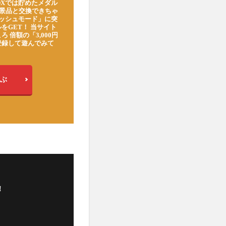
DXでは貯めたメダル
豪華景品と交換できちゃ
ッシュモード」に突
をGET！ 当サイト
ろ 倍額の「3,000円
登録して遊んでみて
ぶ
！