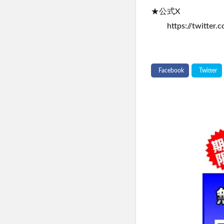
★公式X
https://twitter.c