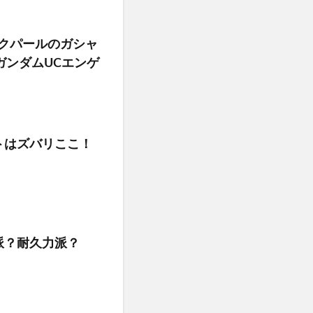
・アクパールのガシャ
 ガンダムUCエンゲ
トはズバリここ！
派？耐久力派？