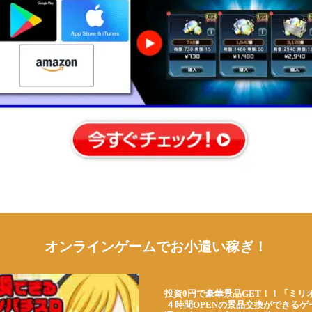
オンラインゲームでお小遣い稼ぎ！
投資0円で豪華景品GET！！「ミリ
４時間OPENの景品交換ができる