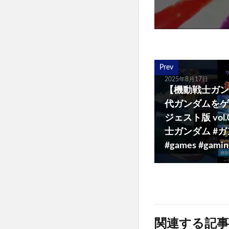
Prev
2025年8月17日
【機動戦士ガンダム
代ガンダムをゲ
ジェスト版 vol
士ガンダム #
#games #gamin
関連する記事