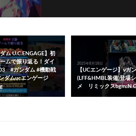
 U.C.ENGAGE】初
ームで振り返る！ダイ
2025年8月18日
.03 #ガンダム #機動戦
【UCエンゲージ】νガ
ガンダムucエンゲージ
(LFF&HMBL装備)登
g
メ リミックスbgm:N 