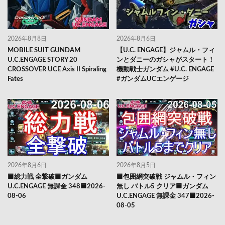
2026年8月8日
2026年8月6日
MOBILE SUIT GUNDAM
【U.C. ENGAGE】ジャムル・フィ
U.C.ENGAGE STORY 20
ンとダニーのガシャがスタート！
CROSSOVER UCE Axis II Spiraling
機動戦士ガンダム #U.C. ENGAGE
Fates
#ガンダムUCエンゲージ
2026年8月6日
2026年8月5日
🟦総力戦 全撃破🟦ガンダム
🟦包囲網突破戦 ジャムル・フィン
U.C.ENGAGE 無課金 348🟦2026-
無し バトル5 クリア🟦ガンダム
08-06
U.C.ENGAGE 無課金 347🟦2026-
08-05