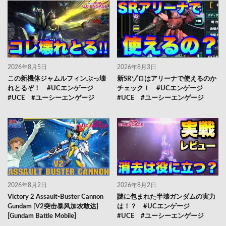
2026年8月5日
2026年8月3日
この新機体ジャムルフィンぶっ壊
新SRゾロはアリーナで使えるのか
れとるぞ！ #UCエンゲージ
チェック！ #UCエンゲージ
#UCE #ユーシーエンゲージ
#UCE #ユーシーエンゲージ
2026年8月2日
2026年8月2日
Victory 2 Assault-Buster Cannon
謎に包まれた半壊ガンダムの実力
Gundam [V2突击暴风加农敢达]
は！？ #UCエンゲージ
[Gundam Battle Mobile]
#UCE #ユーシーエンゲージ