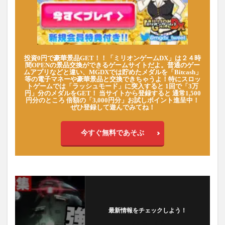
投資0円で豪華景品GET！！「ミリオンゲームDX」は２４時
間OPENの景品交換ができるゲームサイトだよ。普通のゲー
ムアプリなどと違い、MGDXでは貯めたメダルを「Bitcash」
等の電子マネーや豪華景品と交換できちゃうよ！特にスロッ
トゲームでは「ラッシュモード」に突入すると 1回で「3万
円」分のメダルをGET！ 当サイトから登録すると 通常1,500
円分のところ 倍額の「3,000円分」お試しポイント進呈中！
ぜひ登録して遊んでみてね！
今すぐ無料であそぶ
最新情報をチェックしよう！
フォローする