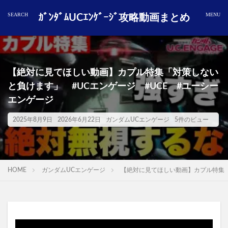
ｶﾞﾝﾀﾞﾑUCｴﾝｹﾞｰｼﾞ攻略動画まとめ
【絶対に見てほしい動画】カプル特集「対策しない
と負けます」 #UCエンゲージ #UCE #ユーシー
エンゲージ
2025年8月9日
2026年6月22日
ガンダムUCエンゲージ
5件のビュー
HOME
ガンダムUCエンゲージ
【絶対に見てほしい動画】カプル特集「