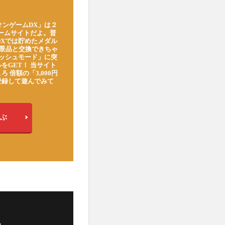
オンゲームDX」は２
ゲームサイトだよ。普
DXでは貯めたメダル
豪華景品と交換できちゃ
ッシュモード」に突
をGET！ 当サイト
ろ 倍額の「3,000円
登録して遊んでみて
ぶ