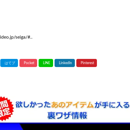
ideo.jp/seiga/#..