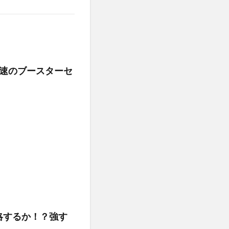
最速のブースターセ
略するか！？強す