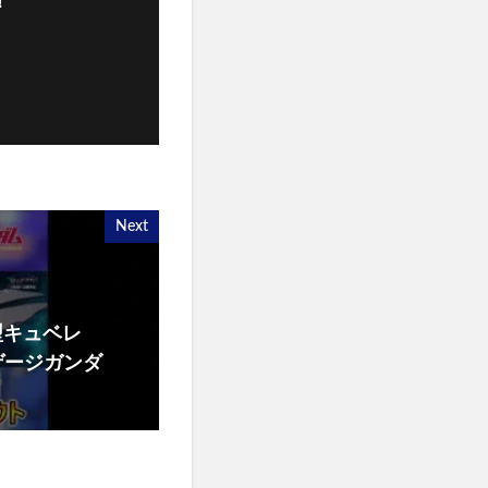
！
Next
型キュベレ
ゲージガンダ