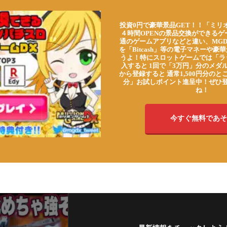
投資0円で豪華景品GET！！「ミリ
４時間OPENの景品交換ができる
通のゲームアプリなどと違い、MG
を「Bitcash」等の電子マネーや
うよ！特にスロットゲームでは「ラ
入すると 1回で「3万円」分のメダル
から登録すると 通常1,500円分のとこ
分」お試しポイント進呈中！ぜひ
ね！
今すぐ無料であそ