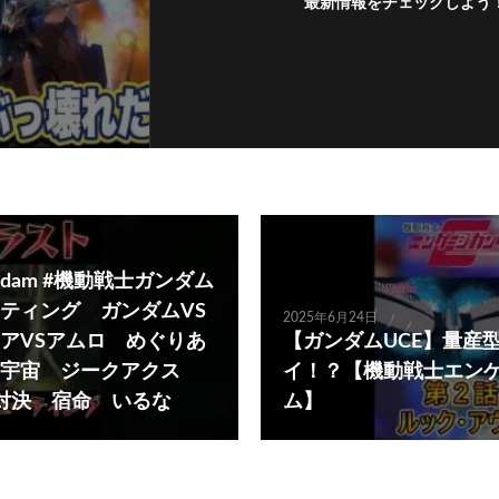
最新情報をチェックしよう
フォローする
ndam #機動戦士ガンダム
ティング ガンダムVS
2025年6月24日
アVSアムロ めぐりあ
【ガンダムUCE】量産
い宇宙 ジークアクス
イ！？【機動戦士エン
X 対決 宿命 いるな
ム】