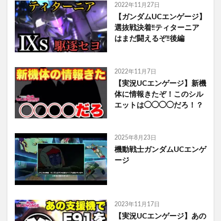
2022年11月27日
【ガンダムUCエンゲージ】
選抜戦決着‼️ティターニア
はまだ闘えるぞ‼️後編
2022年11月7日
【実況UCエンゲージ】新機
体に情報きたぞ！このシル
エットは◯◯◯◯だろ！？
2025年8月23日
機動戦士ガンダムUCエンゲ
ージ
2023年11月17日
【実況UCエンゲージ】あの