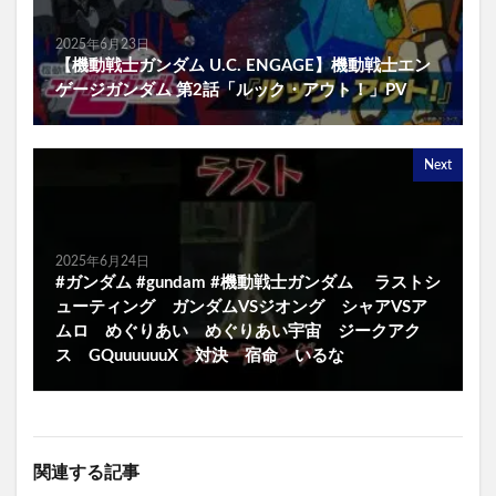
2025年6月23日
【機動戦士ガンダム U.C. ENGAGE】機動戦士エン
ゲージガンダム 第2話「ルック・アウト！」PV
Next
2025年6月24日
#ガンダム #gundam #機動戦士ガンダム ラストシ
ューティング ガンダムVSジオング シャアVSア
ムロ めぐりあい めぐりあい宇宙 ジークアク
ス GQuuuuuuX 対決 宿命 いるな
関連する記事