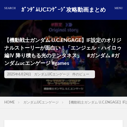
ｶﾞﾝﾀﾞﾑUCｴﾝｹﾞｰｼﾞ攻略動画まとめ
【機動戦士ガンダム U.C.ENGAGE】IF設定のオリジ
ナルストーリーが面白い！「エンジェル・ハイロゥ
編Ⅳ 降り積もる光のテンタネス」 #ガンダム #ガ
ンダムucエンゲージ #games
2025年6月24日
ガンダムUCエンゲージ
件のビュー
HOME
ガンダムUCエンゲージ
【機動戦士ガンダム U.C.ENGAGE