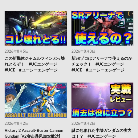
2026年8月5日
2026年8月3日
この新機体ジャムルフィンぶっ壊
新SRゾロはアリーナで使えるのか
れとるぞ！ #UCエンゲージ
チェック！ #UCエンゲージ
#UCE #ユーシーエンゲージ
#UCE #ユーシーエンゲージ
2026年8月2日
2026年8月2日
Victory 2 Assault-Buster Cannon
謎に包まれた半壊ガンダムの実力
Gundam [V2突击暴风加农敢达]
は！？ #UCエンゲージ