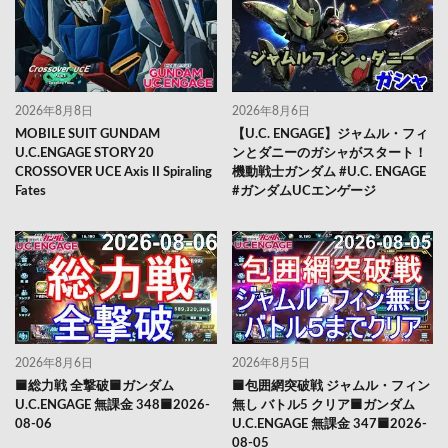
2026年8月8日
2026年8月6日
MOBILE SUIT GUNDAM
【U.C. ENGAGE】ジャムル・フィ
U.C.ENGAGE STORY 20
ンとダニーのガシャがスタート！
CROSSOVER UCE Axis II Spiraling
機動戦士ガンダム #U.C. ENGAGE
Fates
#ガンダムUCエンゲージ
2026年8月6日
2026年8月5日
🟦総力戦 全撃破🟦ガンダム
🟦包囲網突破戦 ジャムル・フィン
U.C.ENGAGE 無課金 348🟦2026-
無し バトル5 クリア🟦ガンダム
08-06
U.C.ENGAGE 無課金 347🟦2026-
08-05