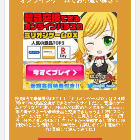
オンラインゲームでお小遣い稼ぎ！
投資0円で豪華景品GET！！「ミリオンゲームDX」は２４時
間OPENの景品交換ができるゲームサイトだよ。普通のゲー
ムアプリなどと違い、MGDXでは貯めたメダルを「Bitcash」
等の電子マネーや豪華景品と交換できちゃうよ！特にスロッ
トゲームでは「ラッシュモード」に突入すると 1回で「3万
円」分のメダルをGET！ 当サイトから登録すると 通常1,500
円分のところ 倍額の「3,000円分」お試しポイント進呈中！
ぜひ登録して遊んでみてね！