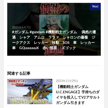
Next
2025年6月7日
#ガンダム #gundam #機動戦士ガンダム 偶然の遭
遇 シャア アムロ ララァ シャロンの薔薇 ジ
ークアクス レッカー 移動 SOS 車 レッカー
車 GQuuuuuuX 赤い彗星 ズゴック
関連する記事
2023年11月29日
【機動戦士ガンダム
U.C.ENGAGE】手持ちのダ
イヤを投入してV2アサルト
ガンダム引きます