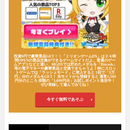
投資0円で豪華景品GET！！「ミリオンゲームDX」は２４時
間OPENの景品交換ができるゲームサイトだよ。普通のゲー
ムアプリなどと違い、MGDXでは貯めたメダルを「Bitcash」
等の電子マネーや豪華景品と交換できちゃうよ！特にスロッ
トゲームでは「ラッシュモード」に突入すると 1回で「3万
円」分のメダルをGET！ 当サイトから登録すると 通常1,500
円分のところ 倍額の「3,000円分」お試しポイント進呈中！
ぜひ登録して遊んでみてね！
今すぐ無料であそぶ