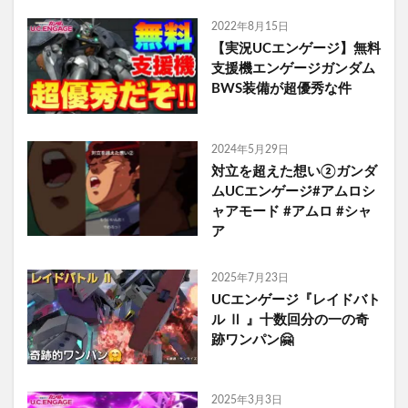
2022年8月15日
【実況UCエンゲージ】無料
支援機エンゲージガンダム
BWS装備が超優秀な件
2024年5月29日
対立を超えた想い②ガンダ
ムUCエンゲージ#アムロシ
ャアモード #アムロ #シャ
ア
2025年7月23日
UCエンゲージ『レイドバト
ル Ⅱ 』十数回分の一の奇
跡ワンパン🤗
2025年3月3日