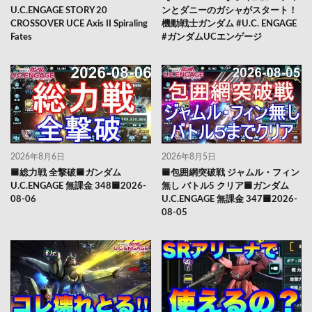
U.C.ENGAGE STORY 20
ンとダニーのガシャがスタート！
CROSSOVER UCE Axis II Spiraling
機動戦士ガンダム #U.C. ENGAGE
Fates
#ガンダムUCエンゲージ
2026年8月6日
2026年8月5日
🟦総力戦 全撃破🟦ガンダム
🟦包囲網突破戦 ジャムル・フィン
U.C.ENGAGE 無課金 348🟦2026-
無し バトル5 クリア🟦ガンダム
08-06
U.C.ENGAGE 無課金 347🟦2026-
08-05