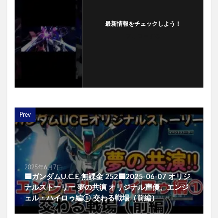
最新情報をチェックしよう！
フォローする
Prev
2025年6月7日
🟦ガンダムU.C.E 無課金 252🟦2025-06-07 オリジ
ナルストーリー 夢の共演 オリジナル声優、エンジ
ェル・ハイロゥ編① 交わる戦場（前編）