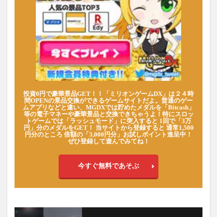
投資0円で豪華景品GET！！「ミリオンゲームDX」は２４時
間OPENの景品交換ができるゲームサイトだよ。普通のゲー
ムアプリなどと違い、MGDXでは貯めたメダルを「Bitcash」
等の電子マネーや豪華景品と交換できちゃうよ！特にスロッ
トゲームでは「ラッシュモード」に突入すると 1回で「3万
円」分のメダルをGET！ 当サイトから登録すると 通常1,500
円分のところ 倍額の「3,000円分」お試しポイント進呈中！
ぜひ登録して遊んでみてね！
今すぐ無料であそぶ