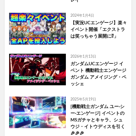
レイ
2024年1月4日
【実況UCエンゲージ】楽々
イベント開催「エクストラ
は笑っちゃう展開に⁉︎」
2026年1月13日
ガンダムUCエンゲージ イ
ベント 機動戦士エンゲージ
ガンダム アメイジング・ペ
ッシェ
2025年5月19日
[機動戦士ガンダム ユー·シ
ー·エンゲージ] イベントの
MSガチャとキャラ、シュ
ウジ・イトウディスを引く
🎉🎉🎉