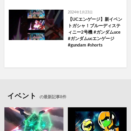
2024年1月23日
【UCエンゲージ】新イベン
トガシャ！ブルーディステ
ィニー2号機 #ガンダムuce
#ガンダムucエンゲージ
#gundam #shorts
イベント
の最新記事8件