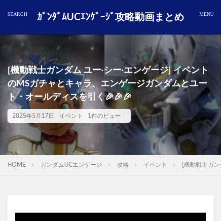
ｶﾞﾝﾀﾞﾑUCｴﾝｹﾞｰｼﾞ攻略動画まとめ
[機動戦士ガンダム ユー·シー·エンゲージ] イベント
のMSガチャとキャラ、エンゲージガンダムとユー
ト・オールディスを引く🎉🎉🎉
2025年5月17日
イベント
1件のビュー
HOME
ガンダムUCエンゲージ
攻略
イベント
[機動戦士ガン