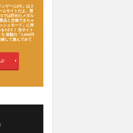
オンゲームDX」は２
ゲームサイトだよ。普
DXでは貯めたメダル
豪華景品と交換できちゃ
ッシュモード」に突
をGET！ 当サイト
ろ 倍額の「3,000円
登録して遊んでみて
ぶ
！