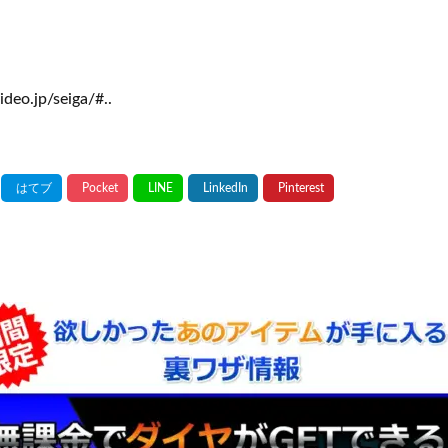
ideo.jp/seiga/#..