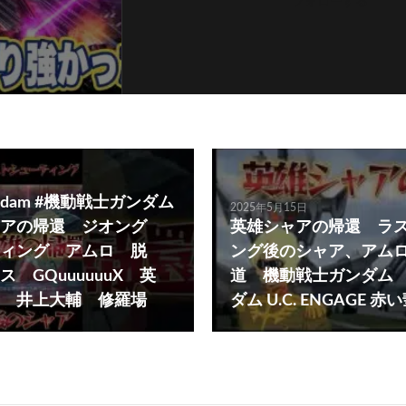
フォローする
ndam #機動戦士ガンダム
2025年5月15日
アの帰還 ジオング
英雄シャアの帰還 ラ
ィング アムロ 脱
ング後のシャア、アム
 GQuuuuuuX 英
道 機動戦士ガンダム
 井上大輔 修羅場
ダム U.C. ENGAGE 赤