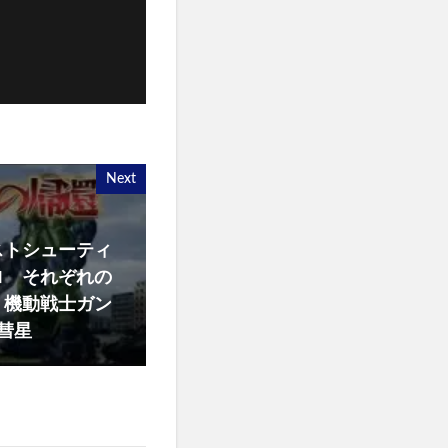
Next
ストシューティ
ロ それぞれの
 機動戦士ガン
い彗星