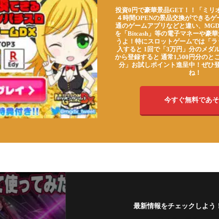
投資0円で豪華景品GET！！「ミリ
４時間OPENの景品交換ができる
通のゲームアプリなどと違い、MG
を「Bitcash」等の電子マネーや
うよ！特にスロットゲームでは「ラ
入すると 1回で「3万円」分のメダル
から登録すると 通常1,500円分のとこ
分」お試しポイント進呈中！ぜひ
ね！
今すぐ無料であそ
最新情報をチェックしよう