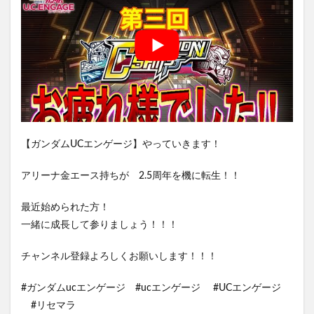
【ガンダムUCエンゲージ】やっていきます！
アリーナ金エース持ちが 2.5周年を機に転生！！
最近始められた方！
一緒に成長して参りましょう！！！
チャンネル登録よろしくお願いします！！！
#ガンダムucエンゲージ #ucエンゲージ #UCエンゲージ
#リセマラ