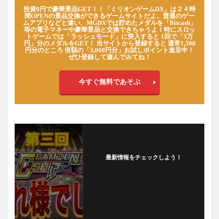
投資0円で豪華景品GET！！「ミリオンゲームDX」は２４時
間OPENの景品交換ができるゲームサイトだよ。普通のゲー
ムアプリなどと違い、MGDXでは貯めたメダルを「Bitcash」
等の電子マネーや豪華景品と交換できちゃうよ！特にスロッ
トゲームでは「ラッシュモード」に突入すると 1回で「3万
円」分のメダルをGET！ 当サイトから登録すると 通常1,500
円分のところ 倍額の「3,000円分」お試しポイント進呈中！
ぜひ登録して遊んでみてね！
今すぐ無料であそぶ
最新情報をチェックしよう！
フォローする