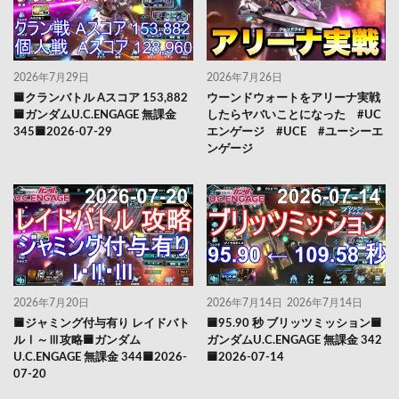
2026年7月29日
2026年7月26日
🟦クランバトル Aスコア 153,882
ウーンドウォートをアリーナ実戦
🟦ガンダムU.C.ENGAGE 無課金
したらヤバいことになった #UC
345🟦2026-07-29
エンゲージ #UCE #ユーシーエ
ンゲージ
2026年7月20日
2026年7月14日
2026年7月14日
🟦ジャミング付与有り レイドバト
🟦95.90 秒 ブリッツミッション🟦
ルⅠ～Ⅲ攻略🟦ガンダム
ガンダムU.C.ENGAGE 無課金 342
U.C.ENGAGE 無課金 344🟦2026-
🟦2026-07-14
07-20