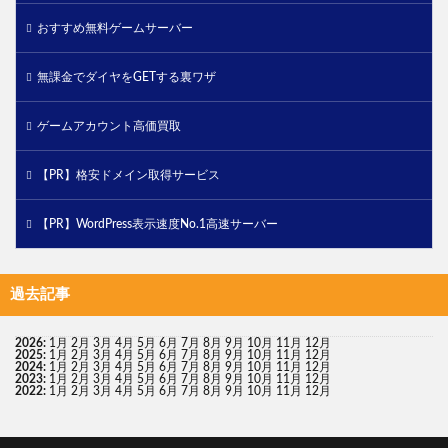
おすすめ無料ゲームサーバー
無課金でダイヤをGETする裏ワザ
ゲームアカウント高価買取
【PR】格安ドメイン取得サービス
【PR】WordPress表示速度No.1高速サーバー
過去記事
2026
:
1月
2月
3月
4月
5月
6月
7月
8月
9月
10月
11月
12月
2025
:
1月
2月
3月
4月
5月
6月
7月
8月
9月
10月
11月
12月
2024
:
1月
2月
3月
4月
5月
6月
7月
8月
9月
10月
11月
12月
2023
:
1月
2月
3月
4月
5月
6月
7月
8月
9月
10月
11月
12月
2022
:
1月
2月
3月
4月
5月
6月
7月
8月
9月
10月
11月
12月