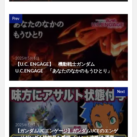
Prev
2025年5月6日
【U.C. ENGAGE】 機動戦士ガンダム
U.C.ENGAGE 「あなたのなかのもうひとり」
Next
2025年5月7日
【ガンダムUCエンゲージ】ガンダムUCEのエンゲ