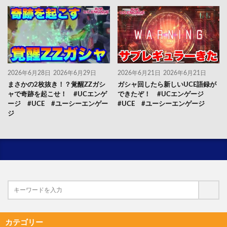
2026年6月28日
2026年6月29日
2026年6月21日
2026年6月21日
まさかの2枚抜き！？覚醒ZZガシ
ガシャ回したら新しいUCE語録が
ャで奇跡を起こせ！ #UCエンゲ
できたぞ！ #UCエンゲージ
ージ #UCE #ユーシーエンゲー
#UCE #ユーシーエンゲージ
ジ
カテゴリー