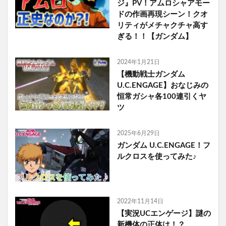
ジ』PV！アムロシャアモー
ドの作画再現シーン！クオ
リティがメチャクチャ高す
ぎる！！【ガンダム】
2024年1月21日
【機動戦士ガンダム
U.C.ENGAGE】おなじみの
恒常ガシャ各100連引くヤ
ツ
2025年6月29日
ガンダム U.C.ENGAGE！フ
ルクロスを使ってみた♪
2022年11月14日
【実況UCエンゲージ】謎の
新機体の正体は！？