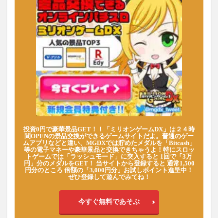
投資0円で豪華景品GET！！「ミリオンゲームDX」は２４時
間OPENの景品交換ができるゲームサイトだよ。普通のゲー
ムアプリなどと違い、MGDXでは貯めたメダルを「Bitcash」
等の電子マネーや豪華景品と交換できちゃうよ！特にスロッ
トゲームでは「ラッシュモード」に突入すると 1回で「3万
円」分のメダルをGET！ 当サイトから登録すると 通常1,500
円分のところ 倍額の「3,000円分」お試しポイント進呈中！
ぜひ登録して遊んでみてね！
今すぐ無料であそぶ