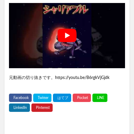
元動画の切り抜きです。https://youtu.be/B6rgkVjGjdk