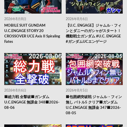
2026年8月8日
2026年8月6日
MOBILE SUIT GUNDAM
【U.C. ENGAGE】ジャムル・フィ
U.C.ENGAGE STORY 20
ンとダニーのガシャがスタート！
CROSSOVER UCE Axis II Spiraling
機動戦士ガンダム #U.C. ENGAGE
Fates
#ガンダムUCエンゲージ
2026年8月6日
2026年8月5日
🟦総力戦 全撃破🟦ガンダム
🟦包囲網突破戦 ジャムル・フィン
U.C.ENGAGE 無課金 348🟦2026-
無し バトル5 クリア🟦ガンダム
08-06
U.C.ENGAGE 無課金 347🟦2026-
08-05