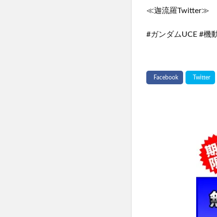
≪迦流羅Twitter≫ http
#ガンダムUCE #機動