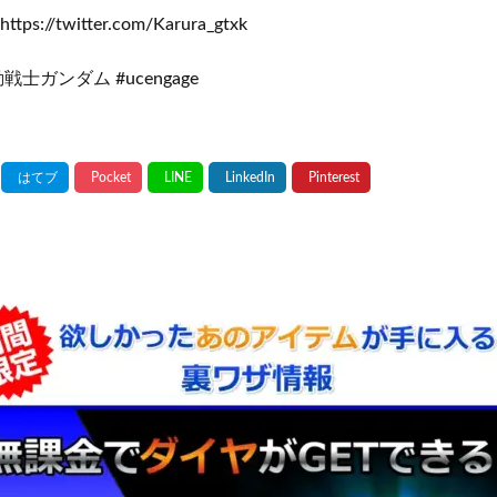
s://twitter.com/Karura_gtxk
戦士ガンダム #ucengage