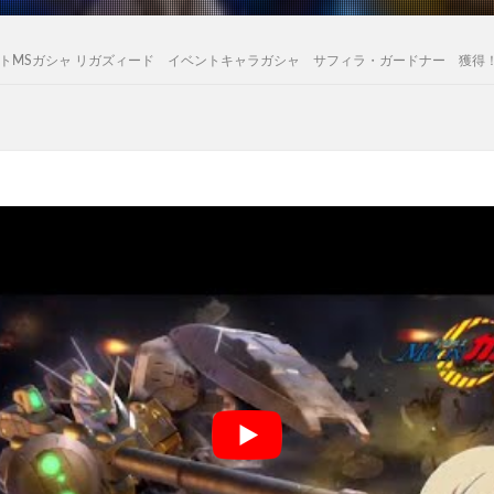
E イベントMSガシャ リガズィード イベントキャラガシャ サフィラ・ガードナー 獲得