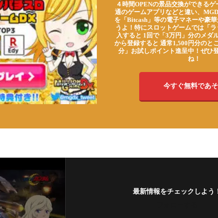
４時間OPENの景品交換ができる
通のゲームアプリなどと違い、MG
を「Bitcash」等の電子マネーや
うよ！特にスロットゲームでは「ラ
入すると 1回で「3万円」分のメダル
から登録すると 通常1,500円分のとこ
分」お試しポイント進呈中！ぜひ
ね！
今すぐ無料であそ
最新情報をチェックしよう
フォローする