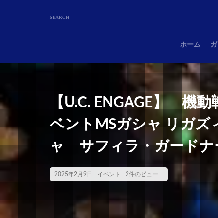
ホーム
ガ
【U.C. ENGAGE】 機
ベントMSガシャ リガ
ャ サフィラ・ガードナ
2025年2月9日
イベント
2件のビュー