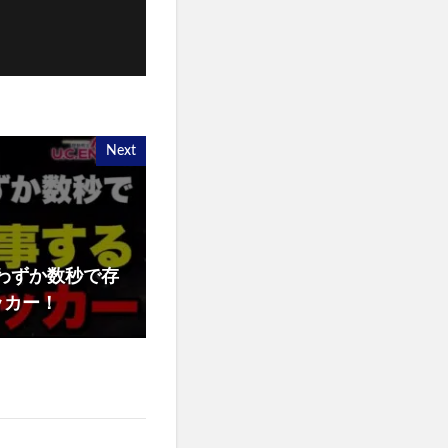
Next
わずか数秒で存
ッカー！