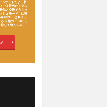
ゲームサイトだよ。普
DXでは貯めたメダル
豪華景品と交換できちゃ
ッシュモード」に突
をGET！ 当サイト
ろ 倍額の「3,000円
登録して遊んでみて
ぶ
！