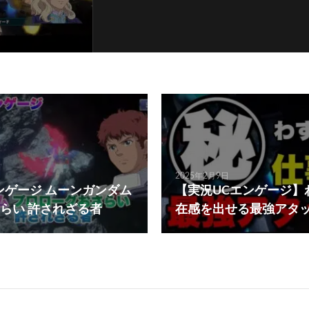
2025年2月9日
ンゲージ ムーンガンダム
【実況UCエンゲージ】
らい 許されざる者
在感を出せる最強アタ