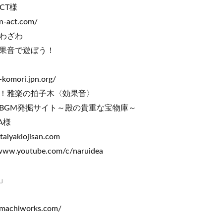
CT様
-act.com/
わざわ
果音で遊ぼう！
komori.jpn.org/
！雅楽の拍子木〈効果音〉
GM発掘サイト～殿の貴重な宝物庫～
A様
iyakiojisan.com
ww.youtube.com/c/naruidea
」
machiworks.com/