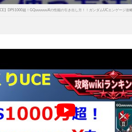
CE】DPS1000超！GQuuuuuuXの性能の引き出し方！！ガンダムUCエンゲージ攻