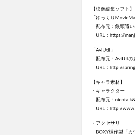
【映像編集ソフト】
「ゆっくりMovieMa
配布元：饅頭遣い
URL：https://manj
「AviUtil」
配布元：AviUtl
URL：http://spring-f
【キャラ素材】
・キャラクター
配布元：nicota
URL：http://www.ni
・アクセサリ
BOXY様作製「カ