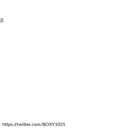
解説
tps://twitter.com/BOXY1025