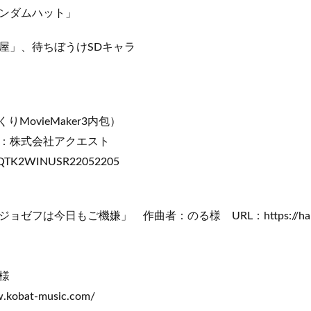
ンダムハット」
屋」、待ちぼうけSDキャラ
くりMovieMaker3内包）
：株式会社アクエスト
2WINUSR22052205
フは今日もご機嫌」 作曲者：のる様 URL：https://harumac
様
kobat-music.com/