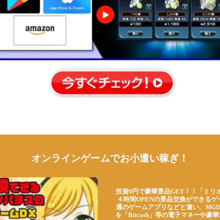
オンラインゲームでお小遣い稼ぎ！
投資0円で豪華景品GET！！「ミリ
４時間OPENの景品交換ができる
通のゲームアプリなどと違い、MG
を「Bitcash」等の電子マネーや