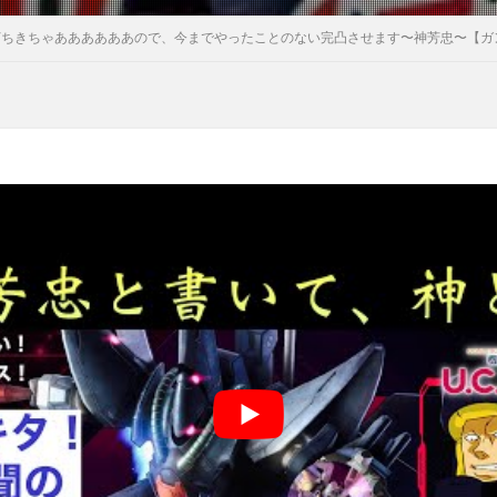
打ちきちゃああああああので、今までやったことのない完凸させます〜神芳忠〜【ガン