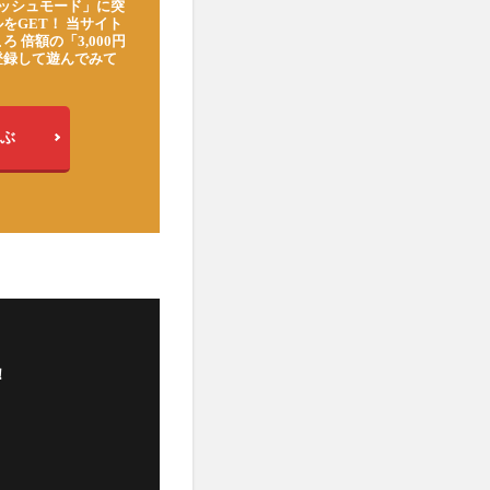
ッシュモード」に突
をGET！ 当サイト
ろ 倍額の「3,000円
登録して遊んでみて
ぶ
！