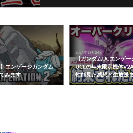
2024年12月24日
【ガンダムUCエンゲー
】エンゲージガンダム
UCEの年末限定機体V2
ってみます
性能見た感想と生放送