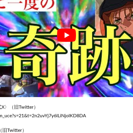
〉（旧Twitter）
am_uce?s=21&t=2n2uvYj7y6lLiNjolKD8DA
Twitter）