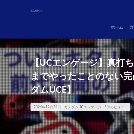
ホーム
ガ
【UCエンゲージ】真打
までやったことのない完
ダムUCE】
2024年12月24日
ガンダムUCエンゲージ
5件のビュー