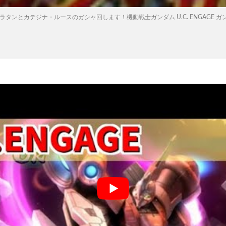
】ゴトラタンとカテジナ・ルースのガシャ回します！機動戦士ガンダム U.C. ENGAGE 