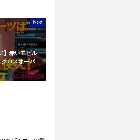
Next
ジ】赤いモビル
！クロスオーバ