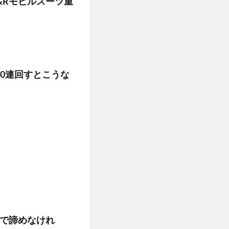
&Rモビルスーツ重
00連回すとこうな
で諦めなけれ