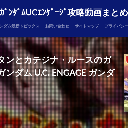
ｶﾞﾝﾀﾞﾑUCｴﾝｹﾞｰｼﾞ攻略動画まと
ンダム最新トピックス
お問い合わせ
サイトマップ
プライバシ
ゴトラタンとカテジナ・ルースのガ
ム U.C. ENGAGE ガンダ