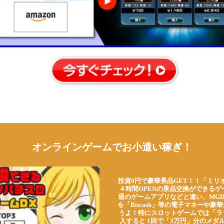
オンラインゲームでお小遣い稼ぎ！
投資0円で豪華景品GET！！「ミリ
４時間OPENの景品交換ができる
通のゲームアプリなどと違い、MG
を「Bitcash」等の電子マネーや
うよ！特にスロットゲームでは「ラ
入すると 1回で「3万円」分のメダル