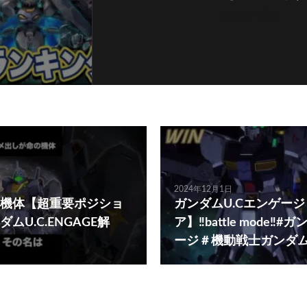
フォローする
2024年12月1日
機体【超重要ポジショ
ガンダムU.Cエンゲー
ムU.C.ENGAGE解
ア】‼️battle mode‼️
ージ＃機動戦士ガンダ