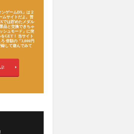
オンゲームDX」は２
ゲームサイトだよ。普
DXでは貯めたメダル
豪華景品と交換できちゃ
ッシュモード」に突
をGET！ 当サイト
ろ 倍額の「3,000円
登録して遊んでみて
ぶ
！