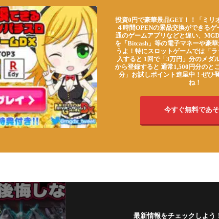
投資0円で豪華景品GET！！「ミリ
４時間OPENの景品交換ができる
通のゲームアプリなどと違い、MG
を「Bitcash」等の電子マネーや
うよ！特にスロットゲームでは「ラ
入すると 1回で「3万円」分のメダル
から登録すると 通常1,500円分のとこ
分」お試しポイント進呈中！ぜひ
ね！
今すぐ無料であそ
最新情報をチェックしよう