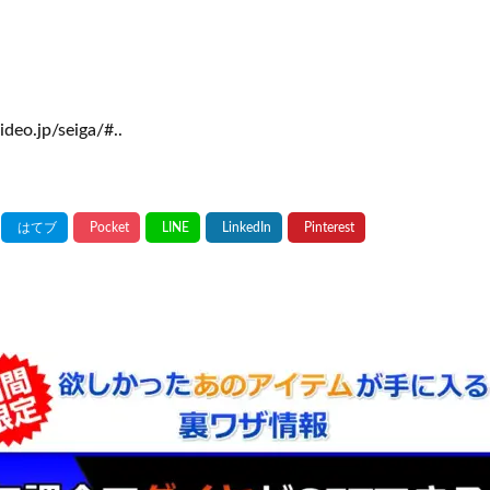
ideo.jp/seiga/#..