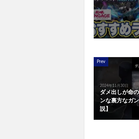
Prev
2024年11月30日
ダメ出しが命の
ンな裏方なガンダ
説】