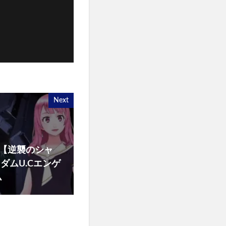
Next
ジ【逆襲のシャ
#ガンダムU.Cエンゲ
ム