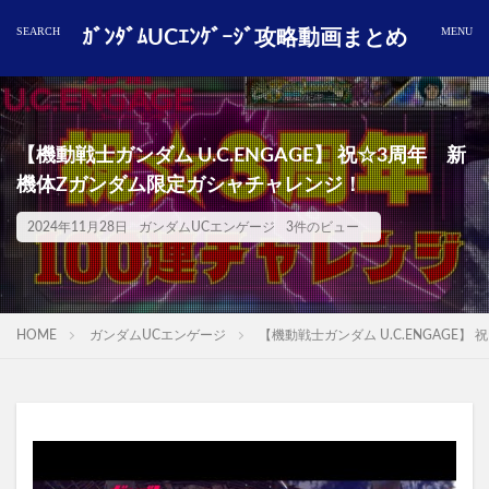
ｶﾞﾝﾀﾞﾑUCｴﾝｹﾞｰｼﾞ攻略動画まとめ
【機動戦士ガンダム U.C.ENGAGE】 祝☆3周年 新
機体Zガンダム限定ガシャチャレンジ！
2024年11月28日
ガンダムUCエンゲージ
3件のビュー
HOME
ガンダムUCエンゲージ
【機動戦士ガンダム U.C.ENGAGE