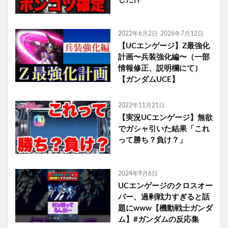
2022年6月2日
2026年7月12日
【UCエンゲージ】Z最強化
計画〜兵装強化編〜（一部
情報修正、説明欄にて）
【ガンダムUCE】
2022年11月21日
【実況UCエンゲージ】無欲
でガシャ引いた結果「これ
って勝ち？負け？」
2024年9月6日
UCエンゲージのクロスオー
バー、過剰戦力すぎると話
題にwww【機動戦士ガンダ
ム】#ガンダムの反応集