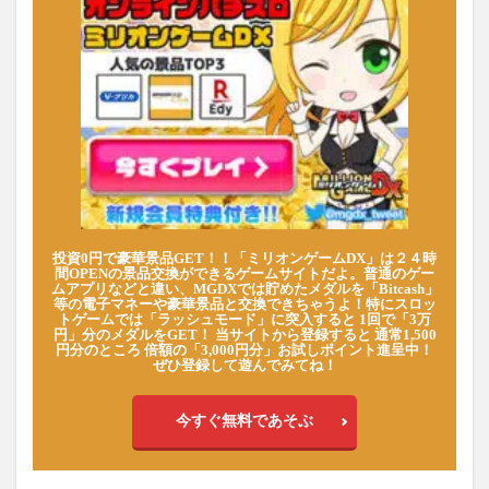
投資0円で豪華景品GET！！「ミリオンゲームDX」は２４時
間OPENの景品交換ができるゲームサイトだよ。普通のゲー
ムアプリなどと違い、MGDXでは貯めたメダルを「Bitcash」
等の電子マネーや豪華景品と交換できちゃうよ！特にスロッ
トゲームでは「ラッシュモード」に突入すると 1回で「3万
円」分のメダルをGET！ 当サイトから登録すると 通常1,500
円分のところ 倍額の「3,000円分」お試しポイント進呈中！
ぜひ登録して遊んでみてね！
今すぐ無料であそぶ