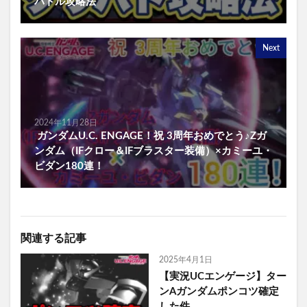
バトル攻略法
Next
2024年11月28日
ガンダムU.C. ENGAGE！祝 3周年おめでとう♪Zガ
ンダム（IFクロー＆IFブラスター装備）×カミーユ・
ビダン180連！
関連する記事
2025年4月1日
【実況UCエンゲージ】ター
ンAガンダムポンコツ確定
した件