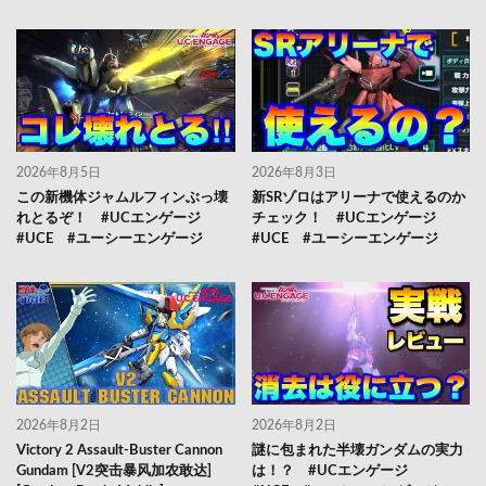
2026年8月5日
2026年8月3日
この新機体ジャムルフィンぶっ壊
新SRゾロはアリーナで使えるのか
れとるぞ！ #UCエンゲージ
チェック！ #UCエンゲージ
#UCE #ユーシーエンゲージ
#UCE #ユーシーエンゲージ
2026年8月2日
2026年8月2日
Victory 2 Assault-Buster Cannon
謎に包まれた半壊ガンダムの実力
Gundam [V2突击暴风加农敢达]
は！？ #UCエンゲージ