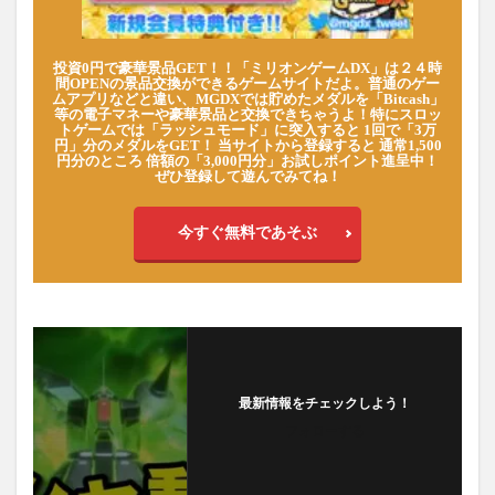
投資0円で豪華景品GET！！「ミリオンゲームDX」は２４時
間OPENの景品交換ができるゲームサイトだよ。普通のゲー
ムアプリなどと違い、MGDXでは貯めたメダルを「Bitcash」
等の電子マネーや豪華景品と交換できちゃうよ！特にスロッ
トゲームでは「ラッシュモード」に突入すると 1回で「3万
円」分のメダルをGET！ 当サイトから登録すると 通常1,500
円分のところ 倍額の「3,000円分」お試しポイント進呈中！
ぜひ登録して遊んでみてね！
今すぐ無料であそぶ
最新情報をチェックしよう！
フォローする