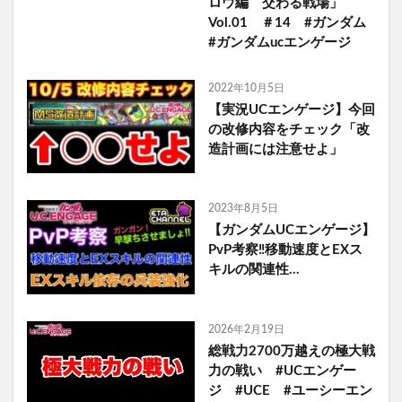
ロウ編 交わる戦場」
Vol.01 ＃14 #ガンダム
#ガンダムucエンゲージ
2022年10月5日
【実況UCエンゲージ】今回
の改修内容をチェック「改
造計画には注意せよ」
2023年8月5日
【ガンダムUCエンゲージ】
PvP考察‼️移動速度とEXス
キルの関連性…
2026年2月19日
総戦力2700万越えの極大戦
力の戦い #UCエンゲー
ジ #UCE #ユーシーエン