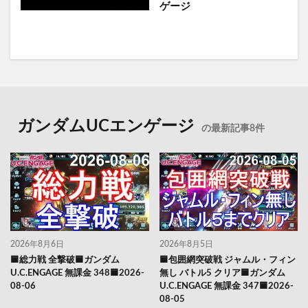
ゲージ
ガンダムUCエンゲージ
の最新記事8件
2026年8月6日
2026年8月5日
🟦総力戦 全撃破🟦ガンダム
🟦包囲網突破戦 ジャムル・フィン
U.C.ENGAGE 無課金 348🟦2026-
無し バトル5 クリア🟦ガンダム
08-06
U.C.ENGAGE 無課金 347🟦2026-
08-05