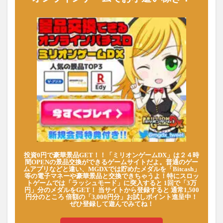
投資0円で豪華景品GET！！「ミリオンゲームDX」は２４時
間OPENの景品交換ができるゲームサイトだよ。普通のゲー
ムアプリなどと違い、MGDXでは貯めたメダルを「Bitcash」
等の電子マネーや豪華景品と交換できちゃうよ！特にスロッ
トゲームでは「ラッシュモード」に突入すると 1回で「3万
円」分のメダルをGET！ 当サイトから登録すると 通常1,500
円分のところ 倍額の「3,000円分」お試しポイント進呈中！
ぜひ登録して遊んでみてね！