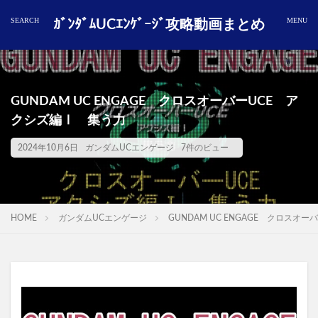
ｶﾞﾝﾀﾞﾑUCｴﾝｹﾞｰｼﾞ攻略動画まとめ
GUNDAM UC ENGAGE クロスオーバーUCE ア
クシズ編Ⅰ 集う力
2024年10月6日
ガンダムUCエンゲージ
7件のビュー
HOME
ガンダムUCエンゲージ
GUNDAM UC ENGAGE クロスオ