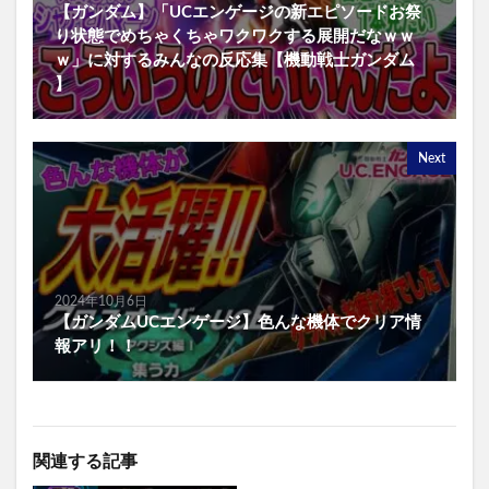
【ガンダム】「UCエンゲージの新エピソードお祭
り状態でめちゃくちゃワクワクする展開だなｗｗ
ｗ」に対するみんなの反応集【機動戦士ガンダム
】
Next
2024年10月6日
【ガンダムUCエンゲージ】色んな機体でクリア情
報アリ！！
関連する記事