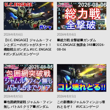
2026年8月6日
2026年8月6日
【U.C. ENGAGE】ジャムル・フィ
🟦総力戦 全撃破🟦ガンダム
ンとダニーのガシャがスタート！
U.C.ENGAGE 無課金 348🟦2026-
機動戦士ガンダム #U.C. ENGAGE
08-06
#ガンダムUCエンゲージ
2026年8月5日
2026年8月5日
🟦包囲網突破戦 ジャムル・フィン
この新機体ジャムルフィンぶっ壊
無し バトル5 クリア🟦ガンダム
れとるぞ！ #UCエンゲージ