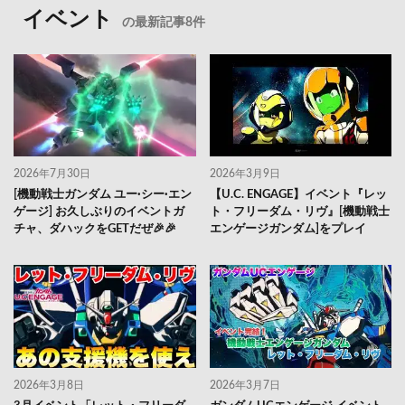
イベント
の最新記事8件
2026年7月30日
2026年3月9日
[機動戦士ガンダム ユー·シー·エン
【U.C. ENGAGE】イベント『レッ
ゲージ] お久しぶりのイベントガ
ト・フリーダム・リヴ』[機動戦士
チャ、ダハックをGETだぜ🎉🎉
エンゲージガンダム]をプレイ
2026年3月8日
2026年3月7日