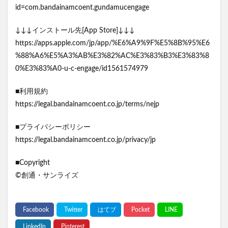
id=com.bandainamcoent.gundamucengage
↓↓↓インストール先[App Store]↓↓↓
https://apps.apple.com/jp/app/%E6%A9%9F%E5%8B%95%E6
%88%A6%E5%A3%AB%E3%82%AC%E3%83%B3%E3%83%8
0%E3%83%A0-u-c-engage/id1561574979
■利用規約
https://legal.bandainamcoent.co.jp/terms/nejp
■プライバシーポリシー
https://legal.bandainamcoent.co.jp/privacy/jp
■Copyright
©創通・サンライズ