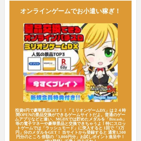
オンラインゲームでお小遣い稼ぎ！
投資0円で豪華景品GET！！「ミリオンゲームDX」は２４時
間OPENの景品交換ができるゲームサイトだよ。普通のゲー
ムアプリなどと違い、MGDXでは貯めたメダルを「Bitcash」
等の電子マネーや豪華景品と交換できちゃうよ！特にスロッ
トゲームでは「ラッシュモード」に突入すると 1回で「3万
円」分のメダルをGET！ 当サイトから登録すると 通常1,500
円分のところ 倍額の「3,000円分」お試しポイント進呈中！