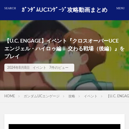
ｶﾞﾝﾀﾞﾑUCｴﾝｹﾞｰｼﾞ攻略動画まとめ
【U.C. ENGAGE】イベント『クロスオーバーUCE
エンジェル・ハイロゥ編Ⅱ 交わる戦場（後編）』を
プレイ
2024年8月8日
イベント
7件のビュー
HOME
ガンダムUCエンゲージ
攻略
イベント
【U.C. E