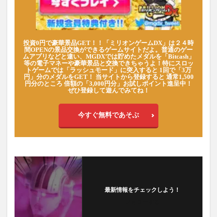
投資0円で豪華景品GET！！「ミリオンゲームDX」は２４時
間OPENの景品交換ができるゲームサイトだよ。普通のゲー
ムアプリなどと違い、MGDXでは貯めたメダルを「Bitcash」
等の電子マネーや豪華景品と交換できちゃうよ！特にスロッ
トゲームでは「ラッシュモード」に突入すると 1回で「3万
円」分のメダルをGET！ 当サイトから登録すると 通常1,500
円分のところ 倍額の「3,000円分」お試しポイント進呈中！
ぜひ登録して遊んでみてね！
今すぐ無料であそぶ
最新情報をチェックしよう！
フォローする