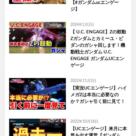
【#ガンダムucエンゲー
ジ】
2024年1月2日
【 U.C. ENGAGE】Zの鼓動
Zガンダムとカミーユ・ビ
ダンのガシャ回します！機
動戦士ガンダム U.C.
ENGAGE ガンダムUCエン
ゲージ
2022年11月2日
【実況UCエンゲージ】ハイ
メガZは本当に必要なの
か？ガシャ引く前に見て！
2022年10月18日
【UCエンゲージ】来月に本
気を出す運営【ガンダム