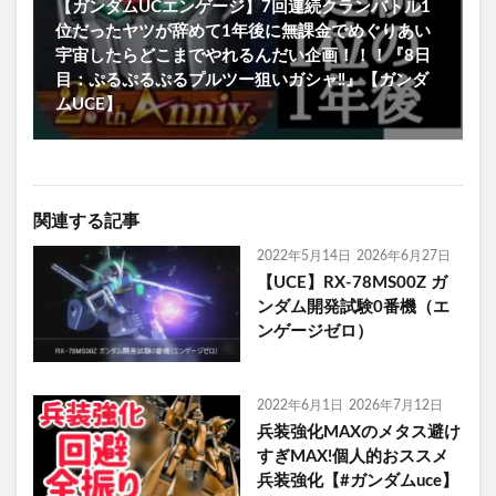
【ガンダムUCエンゲージ】7回連続クランバトル1
位だったヤツが辞めて1年後に無課金でめぐりあい
宇宙したらどこまでやれるんだい企画！！！『8日
目：ぷるぷるぷるプルツー狙いガシャ‼️』【ガンダ
ムUCE】
関連する記事
2022年5月14日
2026年6月27日
【UCE】RX-78MS00Z ガ
ンダム開発試験0番機（エ
ンゲージゼロ）
2022年6月1日
2026年7月12日
兵装強化MAXのメタス避け
すぎMAX!個人的おススメ
兵装強化【#ガンダムuce】