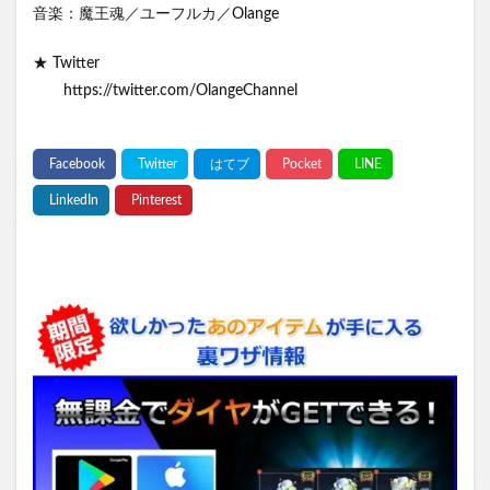
音楽：魔王魂／ユーフルカ／Olange
★ Twitter
https://twitter.com/OlangeChannel