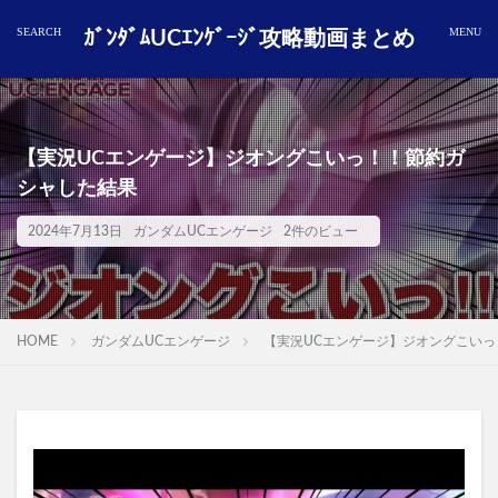
ｶﾞﾝﾀﾞﾑUCｴﾝｹﾞｰｼﾞ攻略動画まとめ
【実況UCエンゲージ】ジオングこいっ！！節約ガ
シャした結果
2024年7月13日
ガンダムUCエンゲージ
2件のビュー
HOME
ガンダムUCエンゲージ
【実況UCエンゲージ】ジオングこい