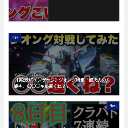
Prev
2024年7月13日
【実況UCエンゲージ】ジオング特集「超火力の片
鱗も、◯◯◯キル遅くね？」
Next
2024年7月14日