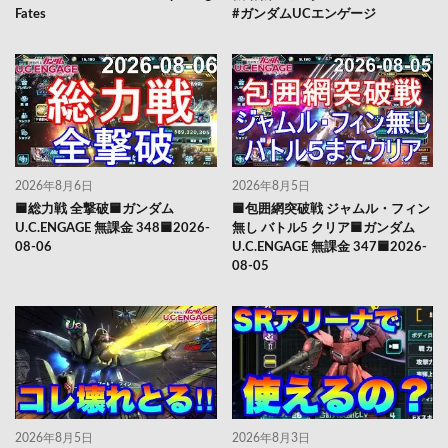
Fates
#ガンダムUCエンゲージ
2026年8月6日
2026年8月5日
🟦総力戦 全撃破🟦ガンダム
🟦包囲網突破戦 ジャムル・フィン
U.C.ENGAGE 無課金 348🟦2026-
無し バトル5 クリア🟦ガンダム
08-06
U.C.ENGAGE 無課金 347🟦2026-
08-05
2026年8月5日
2026年8月3日