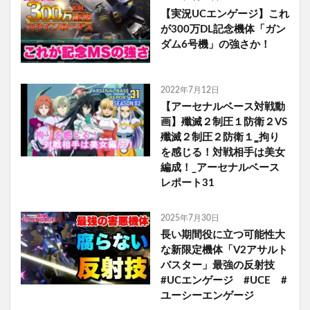
【実況UCエンゲージ】これ
が300万DL記念機体「ガン
ダム6号機」の強さか！
2022年7月12日
【アーセナルベース対戦動
画】殲滅２制圧１防衛２VS
殲滅２制圧２防衛１‗拘り
を感じる！対戦相手は美女
編成！_アーセナルベース
レポート31
2025年7月30日
長い期間役に立つ可能性大
な新限定機体「V2アサルト
バスター」最強の反射技
#UCエンゲージ #UCE #
ユーシーエンゲージ