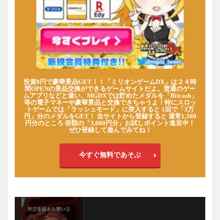
投資0円で豪華景品GET！！「ミリオンゲームDX」は２４時
間OPENの景品交換ができるゲームサイトだよ。普通のゲー
ムアプリなどと違い、MGDXでは貯めたメダルを「Bitcash」
等の電子マネーや豪華景品と交換できちゃうよ！特にスロッ
トゲームでは「ラッシュモード」に突入すると 1回で「3万
円」分のメダルをGET！ 当サイトから登録すると 通常1,500
円分のところ 倍額の「3,000円分」お試しポイント進呈中！
ぜひ登録して遊んでみてね！
今すぐ無料であそぶ