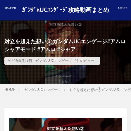
ｶﾞﾝﾀﾞﾑUCｴﾝｹﾞｰｼﾞ攻略動画まとめ
対立を超えた想い②ガンダムUCエンゲージ#アムロ
シャアモード #アムロ #シャア
2024年5月29日
ガンダムUCエンゲージ
4件のビュー
HOME
ガンダムUCエンゲージ
対立を超えた想い②ガンダムUCエンゲー