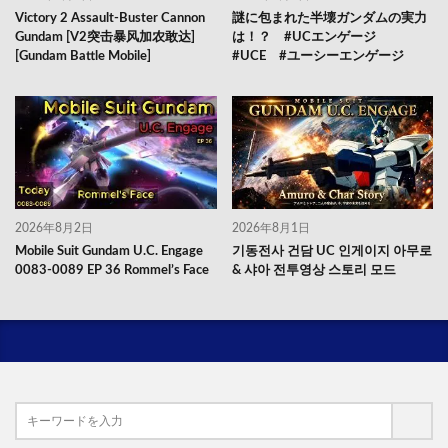
Victory 2 Assault-Buster Cannon
謎に包まれた半壊ガンダムの実力
Gundam [V2突击暴风加农敢达]
は！？ #UCエンゲージ
[Gundam Battle Mobile]
#UCE #ユーシーエンゲージ
2026年8月2日
2026年8月1日
Mobile Suit Gundam U.C. Engage
기동전사 건담 UC 인게이지 아무로
0083-0089 EP 36 Rommel’s Face
& 샤아 전투영상 스토리 모드