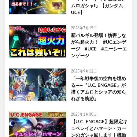
ムロガシャ❗️』【ガンダム
UCE】
2026年7月15日
新バルギル登場！妨害しな
がら超火力！ #UCエンゲ
ージ #UCE #ユーシーエ
ンゲージ
2025年9月12日
「一年戦争後の空白を埋め
る――『U.C. ENGAGE』が
描くアムロとシャアの知ら
れざる軌跡」
2025年1月30日
【U.C. ENGAGE】超限定キ
ュベレイとハマーン・カー
ンのガシャ回します！機動