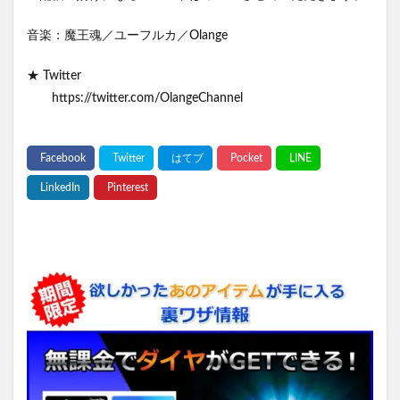
音楽：魔王魂／ユーフルカ／Olange
★ Twitter
https://twitter.com/OlangeChannel