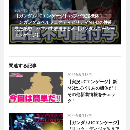
2024年5月28日
【ガンダムUCエンゲージ】ハフバ限定機体ユニコ
ーンガンダムペルフェクティビリティNT-Dの性能
見た感想 ハフバ生放送まとめ【ガンダムユーシー
エンゲージ】
関連する記事
2024年5月13日
【実況UCエンゲージ】新
MSはズバリあの機体だ！
その他新着情報をチェッ
ク！
2022年8月17日
【ガンダムUCエンゲージ】
『リック・ディジェ改＆ア