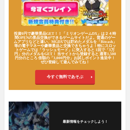
投資0円で豪華景品GET！！「ミリオンゲームDX」は２４時
間OPENの景品交換ができるゲームサイトだよ。普通のゲー
ムアプリなどと違い、MGDXでは貯めたメダルを「Bitcash」
等の電子マネーや豪華景品と交換できちゃうよ！特にスロッ
トゲームでは「ラッシュモード」に突入すると 1回で「3万
円」分のメダルをGET！ 当サイトから登録すると 通常1,500
円分のところ 倍額の「3,000円分」お試しポイント進呈中！
ぜひ登録して遊んでみてね！
今すぐ無料であそぶ
最新情報をチェックしよう！
フォローする