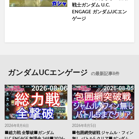
戦士ガンダム U.C.
ENGAGE ガンダムUCエン
ゲージ
ガンダムUCエンゲージ
の最新記事8件
2026年8月6日
2026年8月5日
🟦総力戦 全撃破🟦ガンダム
🟦包囲網突破戦 ジャムル・フィン
U.C.ENGAGE 無課金 348🟦2026-
無し バトル5 クリア🟦ガンダム