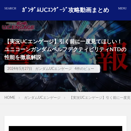
ｶﾞﾝﾀﾞﾑUCｴﾝｹﾞｰｼﾞ攻略動画まとめ
【実況UCエンゲージ】引く前に一度見てほしい！
ユニコーンガンダムペルフデクティビリティNTDの
性能を徹底解説
2024年5月27日
ガンダムUCエンゲージ
4件のビュー
HOME
ガンダムUCエンゲージ
【実況UCエンゲージ】引く前に一度見