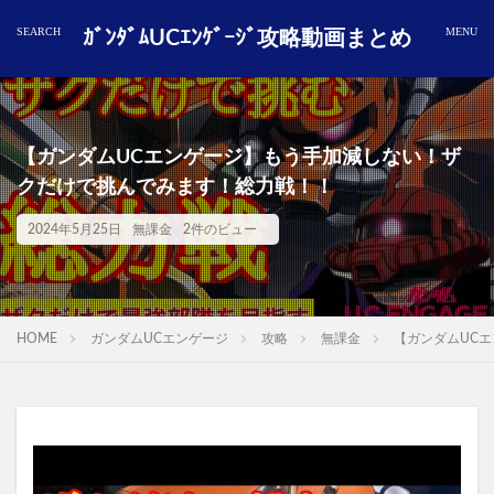
ｶﾞﾝﾀﾞﾑUCｴﾝｹﾞｰｼﾞ攻略動画まとめ
【ガンダムUCエンゲージ】もう手加減しない！ザ
クだけで挑んでみます！総力戦！！
2024年5月25日
無課金
2件のビュー
HOME
ガンダムUCエンゲージ
攻略
無課金
【ガンダムUC